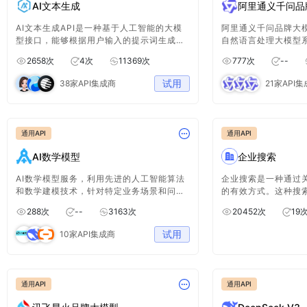
AI文本生成
阿里通义千问品
AI文本生成API是一种基于人工智能的大模
阿里通义千问品牌大
型接口，能够根据用户输入的提示词生成高
自然语言处理大模型
质量的文本内容。它利用自然语言处理
理解、生成和推理能
2658
次
4
次
11369
次
777
次
--
（NLP）技术，理解语义并生成符合上下文
适用于智能客服、内
的内容，广泛应用于自动写作、智能客服、
感分析等多种应用场
试用
38家API集成商
21家API
代码生成、文章摘要等领域。开发者可以通
的深度学习技术与大
过API轻松集成AI写作能力，提高生产效
问模型能够高效处理
率，优化用户体验。
具有广泛的行业适用
通用API
通用API
AI数学模型
企业搜索
AI数学模型服务，利用先进的人工智能算法
企业搜索是一种通过
和数学建模技术，针对特定业务场景和问题
的有效方式。这种搜
提供数据分析、预测建模和决策优化解决方
速准确地找到他们感
288
次
--
3163
次
20452
次
19
案。服务涵盖数学建模、深度学习、统计分
一个便捷的途径来了
析、数值优化等技术，通过高效准确的计
区的企业情况。
试用
10家API集成商
算，实现业务效益提升和决策智能化。
通用API
通用API