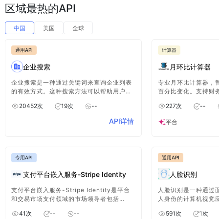
区域最热的API
中国
美国
全球
通用API
计算器
企业搜索
月环比计算器
企业搜索是一种通过关键词来查询企业列表
专业月环比计算器，
的有效方式。这种搜索方法可以帮助用户快
百分比变化。支持财
速准确地找到他们感兴趣的企业，并提供了
的月度变化分析，提
20452
次
19
次
--
227
次
--
一个便捷的途径来了解不同行业、领域和地
度年度变化分析，助
区的企业情况。
API详情
平台
专用API
通用API
支付平台嵌入服务-Stripe Identity
人脸识别
支付平台嵌入服务-Stripe Identity是平台
人脸识别是一种通过
和交易市场支付领域的市场领导者包括
人身份的计算机视觉
Shopify 和 DoorDash 在内的世界上最成
脸部特征信息，利用
41
次
--
--
591
次
1
次
功的平台和交易市场都在使用 Stripe
处理、分析和理解来