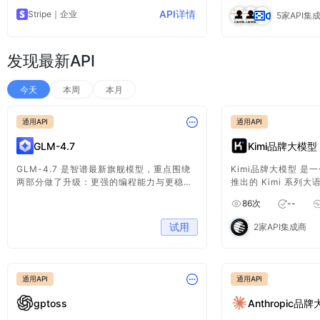
Connect。
别图像或视频中的人
API详情
Stripe
｜企业
5家API集
基础。人脸识别API
供给用户，用户通过实
取人脸处理结果。
发现最新API
今天
本周
本月
通用API
通用API
GLM-4.7
Kimi品牌大模型
GLM-4.7 是智谱最新旗舰模型，重点围绕
Kimi品牌大模型 是一个
两部分做了升级：更强的编程能力与更稳定
推出的 Kimi 系列大
的多步骤推理/执行能力。
品，收录并标准化整
86
次
--
服务提供统一接口，
Kimi 模型、观察
试用
2家API集成商
务适配提供支持。
通用API
通用API
gptoss
Anthropic品