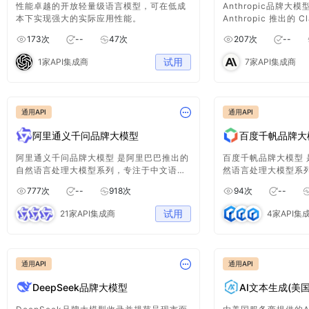
性能卓越的开放轻量级语言模型，可在低成
Anthropic品牌大
本下实现强大的实际应用性能。
Anthropic 推出的 
型，包括Claude 3 Ha
173
次
--
47
次
207
次
--
Sonnet、Claude 
服务聚焦于模型版本
试用
1家API集成商
7家API集成商
与能力横评，帮助开
通用API
通用API
阿里通义千问品牌大模型
百度千帆品牌大
阿里通义千问品牌大模型 是阿里巴巴推出的
百度千帆品牌大模型
自然语言处理大模型系列，专注于中文语义
然语言处理大模型系
理解、生成和推理能力的提升。该系列模型
解和生成能力，广泛
777
次
--
918
次
94
次
--
适用于智能客服、内容创作、智能问答、情
创作、智能客服、语
感分析等多种应用场景。基于阿里巴巴先进
列模型基于百度自研
试用
21家API集成商
4家API集
的深度学习技术与大规模数据训练，通义千
大规模数据训练，拥
问模型能够高效处理复杂的中文语义任务，
推理能力，支持多语
具有广泛的行业适用性。
求。
通用API
通用API
DeepSeek品牌大模型
AI文本生成(美国