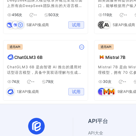
DeepSeek品牌大模型收录并规范呈现市面
由美国服务商提供的A
上所有由DeepSeek团队推出的大语言模
口，能够根据用户输
型，包括DeepSeek V系列、R系列及
的文本内容。它利用自
456
次
--
503
次
119
次
--
Coder衍生模型等。该服务提供统一命名、
技术，理解语义并生
能力简介、模型分类等标准化数据，便于开
广泛应用于自动写作
试用
5家API集成商
5家API集成商
发者查询、集成与对比使用，助力
成、文章摘要等领域。
DeepSeek模型的高效应用与管理。
轻松集成AI写作能力
用户体验。
通用API
通用API
ChatGLM3 6B
Mistral 7B
ChatGLM3 6B 是由智谱 AI 推出的通用对
Mistral 7B 是由 M
话型语言模型，具备中英双语理解与生成能
理模型，拥有 70 
力，支持多轮对话和代码生成，适用于多种
量化与低延迟优势，
74
次
--
79
次
30
次
--
智能应用场景。
生成任务。
试用
1家API集成商
9家API集
API平台
API大全