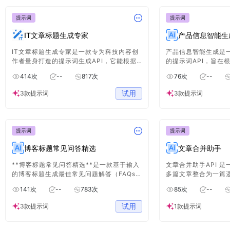
提示词
提示词
IT文章标题生成专家
产品信息智能生
IT文章标题生成专家是一款专为科技内容创
产品信息智能生成是
作者量身打造的提示词生成API，它能根据
的提示词API，旨在
你输入的文章主题、目标读者和关键词，迅
称（Title）和描述（D
414
次
--
817
次
76
次
--
速输出多个富有吸引力、风格契合、优化得
统化格式生成标准化
当的技术类文章标题。不再为“起个好标题”
试用
3款提示词
3款提示词
而头秃，让内容一上线就有点击的魔力！
提示词
提示词
博客标题常见问答精选
文章合并助手
**博客标题常见问答精选**是一款基于输入
文章合并助手API 
的博客标题生成最佳常见问题解答（FAQs）
多篇文章整合为一篇
的提示词API。其核心功能是从博客标题中
内容而设计。它通过
141
次
--
783
次
85
次
--
提取潜在用户可能关心的问题，并生成高质
算法，帮助用户快速
量、结构化的FAQs内容。
用于内容创作、营销
试用
3款提示词
1款提示词
场景。无论是需要将
文章，还是将多个部
节省时间并提升成果