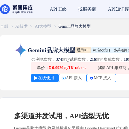
找服务商
API知识
API Hub
全部
>
AI技术
>
AI大模型
>
Gemini品牌大模型
Gemini品牌大模型
通用API
标准化接口
多渠道路
浏览次数：
374
次
试用次数：
216
次
集成次数：
10
单价：
¥
0.0920元/1K tokens
(4家 API 集成
在线使用
API 接入
MCP 接入
多渠道并发试用，API选型无忧
Gemini品牌大模型 收录并标准化呈现由 Google DeepMind 推出