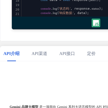
18
19
console
.
log
(
'状态码:'
, response.
status
);

20
console
.
log
(
'响应数据:'
, data);

21
22
return
 data;

23
    } 
catch
 (error) {

24
console
.
error
(
'请求失败:'
, error);

25
throw
 error;

26
    }

27
}

28
29
// 使用示例
API介绍
API渠道
API接口
定价
30
aiGeminiBrand
()

31
    .
then
(
result
 =>
console
.
log
(
'成功:'
, result))

32
    .
catch
(
error
 =>
console
.
error
(
'错误:'
33
34
Gemini 品牌大模型
是一项面向 Gemini 系列大语言模型的 API 对比