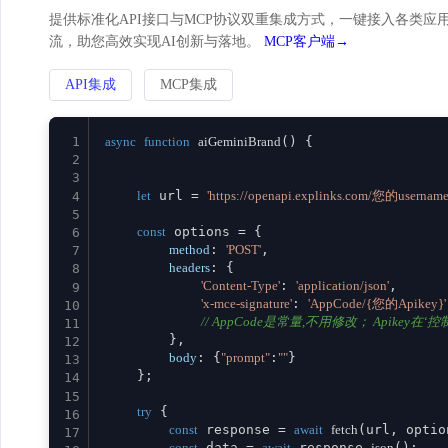
提供标准化API接口与MCP协议双重集成方式，一键接入各类应用。
流，助您高效实现AI创新与落地。
MCP客户端→
API集成
MCP集成
1
async
function
aiGeminiBrand
(
) {

2
3
let
 url = 
'https://openapi.explinks.com/您的username
4
5
const
 options = {

6
method
: 
'POST'
,

7
headers
: {

8
'Content-Type'
: 
'application/json'
,

9
'x-mce-signature'
: 
'AppCode/{您的Apikey}'
10
// AppCode是常量,不用修改； Apikey在‘控制台
11
        },

12
body
: {
"prompt"
:
""
}

13
    };

14
15
try
 {

16
const
 response = 
await
fetch
(url, option
17
const
 data = 
await
 response.
json
();
