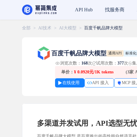
找服务商
API Hub
全部
>
AI技术
>
AI大模型
>
百度千帆品牌大模型
百度千帆品牌大模型
通用API
标准化
浏览次数：
168
次
试用次数：
377
次
集
单价：
¥
0.0920元/1K tokens
(3家
在线使用
API 接入
MCP 接
多渠道并发试用，API选型无
百度千帆品牌大模型 是百度推出的高性能自然语言