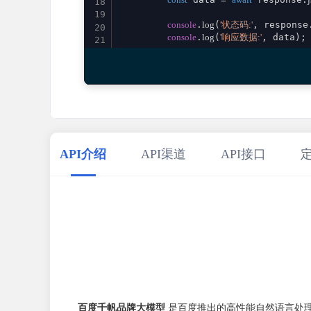
18
19
console
.
log
(
'状态码:'
, response
20
console
.
log
(
'响应数据:'
, data);

21
22
return
 data;

23
    } 
catch
 (error) {

24
console
.
error
(
'请求失败:'
, error)
25
throw
 error;

26
    }

27
}

28
29
// 使用示例
API介绍
API渠道
API接口
30
aiQianfanBrand
()

31
    .
then
(
result
 =>
console
.
log
(
'成功:'
, re
32
    .
catch
(
error
 =>
console
.
error
(
'错误:'
33
34
百度千帆品牌大模型
是百度推出的高性能自然语言处