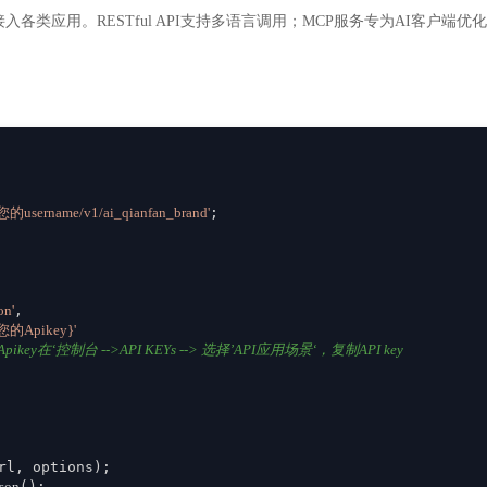
入各类应用。RESTful API支持多语言调用；MCP服务专为AI客户
m/您的username/v1/ai_qianfan_brand'
;

on'
,

{您的Apikey}'
ikey在‘控制台 -->API KEYs --> 选择’API应用场景‘，复制API key
rl, options);

json
();
