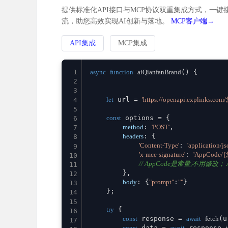
提供标准化API接口与MCP协议双重集成方式，一键接
流，助您高效实现AI创新与落地。
MCP客户端→
API集成
MCP集成
1
async
function
aiQianfanBrand
(
) {

2
3
let
 url = 
'https://openapi.explinks.co
4
5
const
 options = {

6
method
: 
'POST'
,

7
headers
: {

8
'Content-Type'
: 
'application/js
9
'x-mce-signature'
: 
'AppCode/
10
// AppCode是常量,不用修改； Ap
11
        },

12
body
: {
"prompt"
:
""
}

13
    };

14
15
try
 {

16
const
 response = 
await
fetch
(u
17
const
 data = 
await
 response.