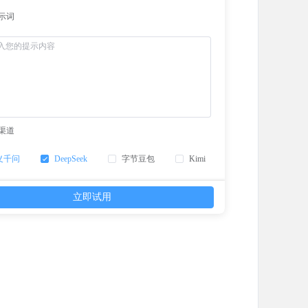
示词
渠道
义千问
DeepSeek
字节豆包
Kimi
立即试用