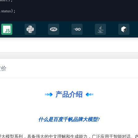
.
status
);

;

定价
sult))

产品介绍
什么是百度千帆品牌大模型?
理大模型系列，具备强大的中文理解和生成能力，广泛应用于智能对话、