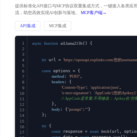
提供标准化API接口与MCP协议双重集成方式，一键接入各类应用。
流，助您高效实现AI创新与落地。
MCP客户端→
API集成
MCP集成
1
async
function
aiLlama213b
(
) {

2
3
let
 url = 
'https://openapi.explinks.com/您的username
4
5
const
 options = {

6
method
: 
'POST'
,

7
headers
: {

8
'Content-Type'
: 
'application/json'
,

9
'x-mce-signature'
: 
'AppCode/{您的Apikey}'
10
// AppCode是常量,不用修改； Apikey在‘控制台
11
        },

12
body
: {
"prompt"
:
""
}

13
    };

14
15
try
 {

16
const
 response = 
await
fetch
(url, option
17
const
 data = 
await
 response.
json
();
