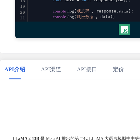
18
19
console
.
log
(
'状态码:'
, response.
status
);

20
console
.
log
(
'响应数据:'
, data);

21
22
return
 data;

23
    } 
catch
 (error) {

24
console
.
error
(
'请求失败:'
, error);

25
throw
 error;

26
    }

27
}

28
29
// 使用示例
API介绍
API渠道
API接口
定价
30
aiLlama213b
()

31
    .
then
(
result
 =>
console
.
log
(
'成功:'
, result))

32
    .
catch
(
error
 =>
console
.
error
(
'错误:'
33
34
LLaMA 2 13B
是 Meta AI 推出的第二代 LLaMA 大语言模型