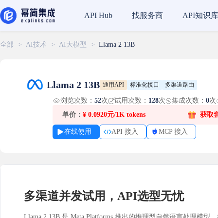
找服务商
API知识
API Hub
全部
>
AI技术
>
AI大模型
>
Llama 2 13B
Llama 2 13B
通用API
标准化接口
多渠道路由
浏览次数：
52
次
试用次数：
128
次
集成次数：
0
次
单价：
¥
0.0920元/1K tokens
获取
在线使用
API 接入
MCP 接入
多渠道并发试用，API选型无忧
Llama 2 13B 是 Meta Platforms 推出的推理型自然语言处