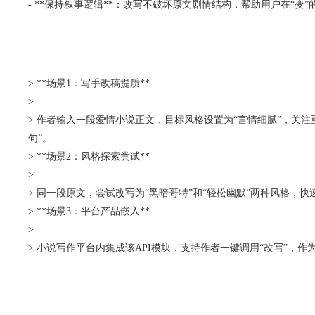
- **保持叙事逻辑**：改写不破坏原文剧情结构，帮助用户在“变”
> **场景1：写手改稿提质**
>
> 作者输入一段爱情小说正文，目标风格设置为“言情细腻”，关
句”。
> **场景2：风格探索尝试**
>
> 同一段原文，尝试改写为“黑暗哥特”和“轻松幽默”两种风格
> **场景3：平台产品嵌入**
>
> 小说写作平台内集成该API模块，支持作者一键调用“改写”，