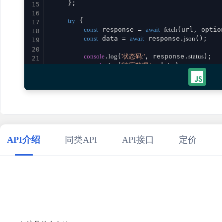
    };

15
16
try
 {

17
const
 response = 
await
fetch
(url, option
18
const
 data = 
await
 response.
json
();

19
20
console
.
log
(
'状态码:'
, response.
status
);

21
console
.
log
(
'响应数据:'
, data);

22
23
return
 data;

24
    } 
catch
 (error) {

25
console
.
error
(
'请求失败:'
, error);

26
throw
 error;

27
    }

28
}

29
API介绍
同类API
API接口
定价
30
// 使用示例
31
promptRewritingNovel
()

32
    .
then
(
result
 =>
console
.
log
(
'成功:'
, result))

33
    .
catch
(
error
 =>
console
.
error
(
'错误:'
34
35