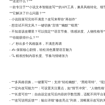
**这是什么？**
一款专注于**小说文本智能改写**的API工具，兼具风格转化、
**它解决了什么问题？**
- 小说段落写完却不满意？改写来帮你“再创作”
- 想尝试不同文风？一键切换“言情”“幽默”“暗黑”
- 不知道该改哪里？可以指定**语言节奏、情感浓度、人物性格等*
**你能获得什么？**
- 🪄 秒出多个风格版本，不满意再调
- ✍️ 保留核心剧情，轻松润色重塑语言魅力
- 🔍 精准控制内容长度、节奏与情绪张力
- **多风格切换，一键重写**：支持“轻松幽默”、“黑暗哥特”、“
- **定向改写能力**：可设置关注重点，如“情节冲突”、“人物性
- **长度可控**：自由设定改写后内容的字数范围，适配不同平台
- **改写说明反馈**：输出详细“修改亮点”列表，清晰展示改写的