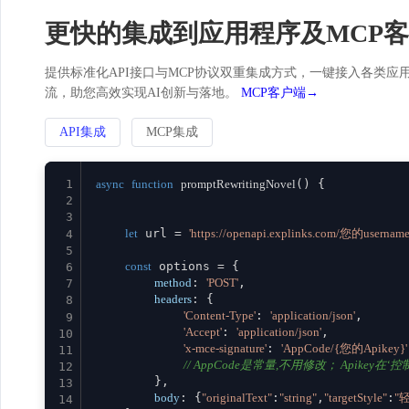
更快的集成到应用程序及MCP
提供标准化API接口与MCP协议双重集成方式，一键接入各类应用。
流，助您高效实现AI创新与落地。
MCP客户端→
API集成
MCP集成
1
async
function
promptRewritingNovel
(
) {

2
3
let
 url = 
'https://openapi.explinks.com/您的username
4
5
const
 options = {

6
method
: 
'POST'
,

7
headers
: {

8
'Content-Type'
: 
'application/json'
,

9
'Accept'
: 
'application/json'
,

10
'x-mce-signature'
: 
'AppCode/{您的Apikey}'
11
// AppCode是常量,不用修改； Apikey在‘控制台
12
        },

13
body
: {
"originalText"
:
"string"
,
"targetStyle"
:
"
14