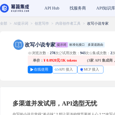
找服务商
API知识
API Hub
全部
>
AI提示词
>
创意写作
>
内容创作者工具
>
改写小说专家
改写小说专家
提示词
标准化接口
多渠道路由
浏览次数：
278
次
试用次数：
943
次
集成次数：
2
单价：
¥
0.0920元/1K tokens
(3家 API 集成
在线使用
API 接入
MCP 接入
多渠道并发试用，API选型无忧
你写的小说总觉得“差点味”？想让平淡的情节更抓人心？**改写