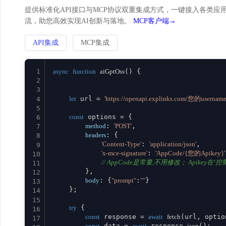
提供标准化API接口与MCP协议双重集成方式，一键接入各类应用。
流，助您高效实现AI创新与落地。
MCP客户端→
API集成
MCP集成
1
async
function
aiGptOss
(
) {

2
3
let
 url = 
'https://openapi.explinks.com/您的username
4
5
const
 options = {

6
method
: 
'POST'
,

7
headers
: {

8
'Content-Type'
: 
'application/json'
,

9
'x-mce-signature'
: 
'AppCode/{您的Apikey}'
10
// AppCode是常量,不用修改； Apikey在‘控制台
11
        },

12
body
: {
"prompt"
:
""
}

13
    };

14
15
try
 {

16
const
 response = 
await
fetch
(url, option
17
const
 data = 
await
 response.
json
();
