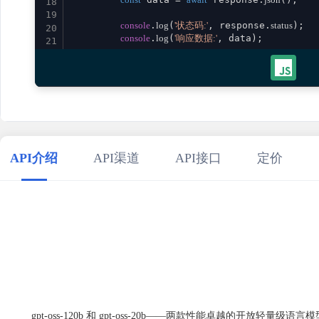
18
19
console
.
log
(
'状态码:'
, response.
status
);

20
console
.
log
(
'响应数据:'
, data);

21
22
return
 data;

23
    } 
catch
 (error) {

24
console
.
error
(
'请求失败:'
, error);

25
throw
 error;

26
    }

27
}

28
29
// 使用示例
API介绍
API渠道
API接口
定价
30
aiGptOss
()

31
    .
then
(
result
 =>
console
.
log
(
'成功:'
, result))

32
    .
catch
(
error
 =>
console
.
error
(
'错误:'
33
34
gpt-oss-120b 和 gpt-oss-20b——两款性能卓越的开