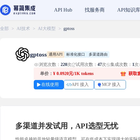
找服务商
API知识
API Hub
全部
>
AI技术
>
AI大模型
>
gptoss
gptoss
通用API
标准化接口
多渠道路由
浏览次数：
220
次
试用次数：
47
次
集成次数：
1
次
单价：
¥
0.0920元/1K tokens
获取
在线使用
API 接入
MCP 接入
多渠道并发试用，API选型无忧
性能卓越的开放轻量级语言模型，可在低成本下实现强大的实际