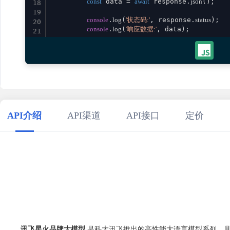
const
 data = 
await
 response.
json
();

18
19
console
.
log
(
'状态码:'
, response.
status
);

20
console
.
log
(
'响应数据:'
, data);

21
22
return
 data;

23
    } 
catch
 (error) {

24
console
.
error
(
'请求失败:'
, error);

25
throw
 error;

26
    }

27
}

28
29
// 使用示例
API介绍
API渠道
API接口
定价
30
aiXinghuoBrand
()

31
    .
then
(
result
 =>
console
.
log
(
'成功:'
, result))

32
    .
catch
(
error
 =>
console
.
error
(
'错误:'
33
34
讯飞星火品牌大模型
是科大讯飞推出的高性能大语言模型系列，具