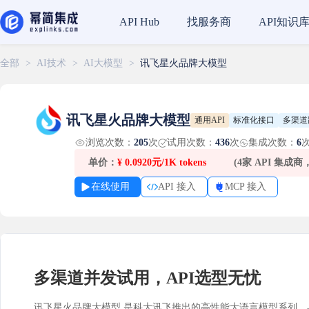
找服务商
API知识
API Hub
全部
>
AI技术
>
AI大模型
>
讯飞星火品牌大模型
讯飞星火品牌大模型
通用API
标准化接口
多渠道
浏览次数：
205
次
试用次数：
436
次
集成次数：
6
单价：
¥
0.0920元/1K tokens
(4家 API 集成
在线使用
API 接入
MCP 接入
多渠道并发试用，API选型无忧
讯飞星火品牌大模型 是科大讯飞推出的高性能大语言模型系列