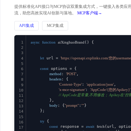
提供标准化API接口与MCP协议双重集成方式，一键接入各类应用。
流，助您高效实现AI创新与落地。
MCP客户端→
API集成
MCP集成
1
async
function
aiXinghuoBrand
(
) {

2
3
let
 url = 
'https://openapi.explinks.com/您的username
4
5
const
 options = {

6
method
: 
'POST'
,

7
headers
: {

8
'Content-Type'
: 
'application/json'
,

9
'x-mce-signature'
: 
'AppCode/{您的Apikey}'
10
// AppCode是常量,不用修改； Apikey在‘控制台
11
        },

12
body
: {
"prompt"
:
""
}

13
    };

14
15
try
 {

16
const
 response = 
await
fetch
(url, option
17