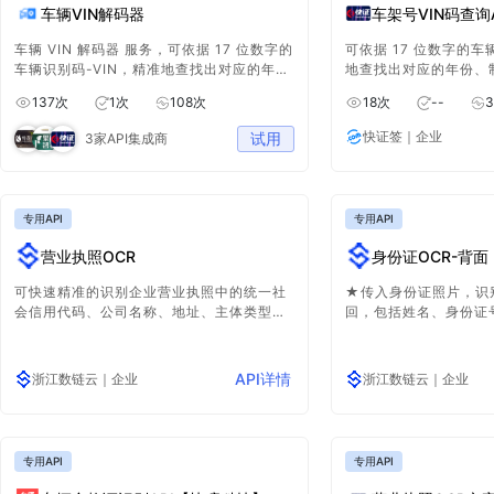
车辆VIN解码器
车架号VIN码查询
车辆 VIN 解码器 服务，可依据 17 位数字的
可依据 17 位数字的车
车辆识别码-VIN，精准地查找出对应的年
地查找出对应的年份、
份、制造商、型号以及其他相关的车辆信
他相关的车辆信息，为
137
次
1
次
108
次
18
次
--
3
息，为你提供全面且准确的车辆详细数据，
车辆详细数据，以便于
以便于在各种场景下更好地了解和处理车辆
了解和处理车辆相关事
快证签
｜企业
试用
3家API集成商
相关事务。
专用API
专用API
营业执照OCR
身份证OCR-背面
可快速精准的识别企业营业执照中的统一社
★传入身份证照片，识
会信用代码、公司名称、地址、主体类型、
回，包括姓名、身份证
法定代表人、注册资金、组成形式、成立日
出生年月日、地址、签
期、营业期限和经营范围等关键有效字段
API详情
浙江数链云
｜企业
浙江数链云
｜企业
专用API
专用API