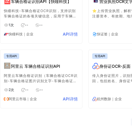
车辆合格证识别API【快瞳科技】
营业执照OCR文
快瞳科技-车辆合格证OCR识别，支持识别
⭐上传营业执照，解析
车辆合格证的各项关键信息，应用于车辆信
注册资本、有效期、地
息核对、车辆上户、车牌申领等场景，实现
公司名称、注册日期。
1
次
--
--
车辆信息登记的自动化。适用暗光、拍照畸
变、弯曲、倾斜等场景，需要移动端SDK或
API详情
快瞳科技
｜企业
快证签
｜企业
私有化部署可联系客服
专用API
专用API
阿里云 车辆合格证识别API
身份证OCR-反面
阿里云车辆合格证识别（车辆合格证OCR识
传入身份证照片，识别
别-车辆合格证图片识别文字-车辆合格证文
回，包括姓名、身份证
字识别）支持坐标位置返回，支持图像智能
出生年月日、地址、签
2
次
--
--
旋转、畸变矫正、分辨率增强等能力，识别
本信息。基于业界创新
内容包括轴荷、轴数、驾驶室准驾人数、合
高！
API详情
阿里云市场
｜企业
杭州数脉
｜企业
格证编号、底盘合格证编号、底盘ID、底盘
型号、排量等字段信息。支持base64和公
网可访问的地址，图片格式支持：PNG、
JPG、JPEG、BMP、GIF、TIFF、WebP