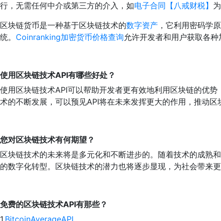
行，无需任何中介或第三方的介入，如
电子合同【八戒财税】
为
区块链货币是一种基于区块链技术的
数字资产
，它利用密码学原
统。
Coinranking加密货币价格查询
允许开发者和用户获取各种
使用
区块链技术
API有哪些好处？
使用区块链技术API可以帮助开发者更有效地利用区块链的优
术的不断发展，可以预见API将在未来发挥更大的作用，推动
您对
区块链技术
有何期望？
区块链技术的未来将是多元化和不断进步的。随着技术的成熟和
的数字化转型。区块链技术的潜力也将逐步显现，为社会带来更
免费的
区块链技术
API有那些？
1.
BitcoinAverageAPI