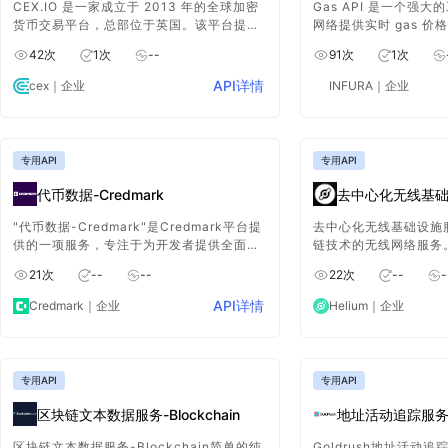
CEX.IO 是一家成立于 2013 年的全球加密
Gas API 是一个强
货币交易平台，总部位于英国。该平台提供
网络提供实时 gas 价格
多样化的数字资产服务，包括购买、出售、
提供有关与执行操作或
42
次
1
次
--
91
次
1
次
交易、存储和赚取加密货币。CEX.IO 支持
的最新信息 在以太坊虚
超过 150 种加密货币，涵盖 300 多个市
链上的实时GAS价格
API详情
cex
｜企业
INFURA
｜企业
场，满足不同用户的需求。
专用API
专用API
代币数据-Credmark
去中心化无线基础设
"代币数据-Credmark"是Credmark平台提
去中心化无线基础设施
供的一项服务，专注于为开发者提供全面、
链技术的无线网络服务。H
准确的去中心化金融（DeFi）代币相关数
范围内的分布式节点构
21
次
--
--
22
次
--
-
据。
且去中心化的网络，使
网络来获得奖励，并在
API详情
Credmark
｜企业
Helium
｜企业
和数据传输服务。
专用API
专用API
区块链文本数据服务-Blockchain
地址活动追踪服务-G
区块链文本数据服务-Blockchain简单的纯
Goldrush地址活动追