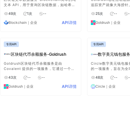
文本 API，用于查询区块链数据，如哈希
追踪资产就像大海捞针。借助
率、难度、区块高度等。
一无二的工具，您可以轻
49
次
1
次
--
25
次
--
-
多条链中活跃的时间和
API详情
Blockchain
｜企业
Goldrush
｜企业
专用API
专用API
区块链代币余额服务-Goldrush
数字美元钱包服务-C
Goldrush区块链代币余额服务是由
Circle数字美元钱包服
Covalent 提供的一项服务，它通过一个单
的一项服务，旨在为全
一、统一的 API 接口，使得开发者能够方便
链技术的灵活、安全的
43
次
--
--
48
次
--
-
地获取多种区块链网络上钱包的 ERC20 代
特别是针对数字美元（
币余额、以及代币的实时价格等信息。
字货币）的存储、转移
API详情
Goldrush
｜企业
Circle
｜企业