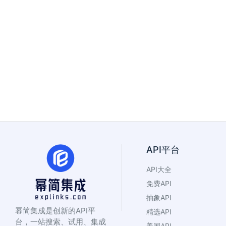
API平台
API大全
免费API
抽象API
幂简集成是创新的API平
精选API
台，一站搜索、试用、集成
美国API