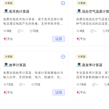
计算器
计算器
焦耳热计算器
混合空气温度计
免费在线焦耳热计算器，基于焦耳定律计算
免费在线混合空气温度
电流通过电阻产生的热量。支持串联并联电
种气体混合后的总温度。
路计算，适用于电子设备散热设计、加热器
计，支持室内空气质量
9
次
--
12
次
6
次
--
7
功率计算等场景，提供精确的电热转换计
算，提供专业的气体热
算。
试用
平台
平台
计算器
计算器
效率计算器
蒸发率计算器
免费在线效率计算器，快速计算能量输出与
专业蒸发率计算器，基
输入比率。支持热能、电力、机械功、化学
湿度等参数精确计算水
能等多种能效计算，提供精确的能效公式应
池塘、泳池水量管理，
13
次
--
17
次
14
次
--
用和专业API服务。
API接口服务，助力水
试用
平台
平台