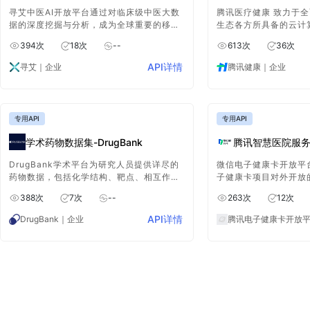
寻艾中医AI开放平台通过对临床级中医大数
腾讯医疗健康 致力于
据的深度挖掘与分析，成为全球重要的移动
生态各方所具备的云计
端中医诊疗解决方案服务商，实现智能健康
医疗 AI 等强大能力
394
次
18
次
--
613
次
36
次
数据分析，健康风险评估与疾病预警和预
疗健康行业实现数字化
测，可促进相关大健康产业的高效发展。
行业朝着更智能、更高
API详情
寻艾
｜企业
腾讯健康
｜企业
专用API
专用API
学术药物数据集-DrugBank
腾讯智慧医院服
DrugBank学术平台为研究人员提供详尽的
微信电子健康卡开放平
药物数据，包括化学结构、靶点、相互作用
子健康卡项目对外开放
和代谢途径。它支持药物研发、临床试验和
台协助卡管平台对接医
388
次
7
次
--
263
次
12
次
安全监测，增强研究效率和准确性。
电子健康卡的微信渠道
开放平台会对ISV的请
API详情
DrugBank
｜企业
服务。