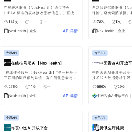
在线表格服务【NexHealth】通过符合
自动验证保险服务【Nex
HIPAA 标准的表格接收患者信息，并直接同
保险，避免索赔被拒。
步到您的健康记录系统。
险资格，以便您节省时
114
次
--
--
78
次
1
次
提交被拒绝的索赔。
API详情
NexHealth
｜企业
NexHealth
｜企业
专用API
专用API
在线挂号服务【NexHealth】
中医舌诊AI开放
"在线挂号服务【NexHealth】"是一种基于
中医舌诊AI开放平台
互联网的医疗预约系统，旨在简化患者与医
技术和大数据分析手段
疗机构之间的预约流程，提高预约效率和患
位专家、多轮次精确标
276
次
11
次
--
596
次
29
次
者满意度。
机器学习、深度学习的
象特征进行精准识别和
API详情
NexHealth
｜企业
中医舌诊AI开放平台
｜
析。
专用API
专用API
寻艾中医AI开放平台
腾讯医疗健康