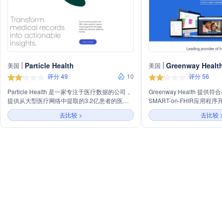
Particle Health
Greenway Healt
美国
美国
评分 49
10
评分 56
Particle Health 是一家专注于医疗数据的公司，
Greenway Health 提供
提供从大型医疗网络中提取的3.2亿患者的医疗
SMART-on-FHIR应用程
记录，将其转化为可操作的洞察力，以推动医疗
权。公司专注于提供医疗保
去比较 >
去比较 
创新。公司通过其核心API和数据解决方案，支
决方案，通过其API，用户
持FHIR R4或C-CDA数据的访问，并通过
患者信息、药物、诊断报告
RESTful API提供服务。Particle Health 的服务
源。
覆盖初级保健、专科护理、平台和电子健康记录
（EHRs）的互操作性，旨在通过数据丰富QHIN
网络的优势，简化TEFCA和QHIN生态系统的集
成工作。