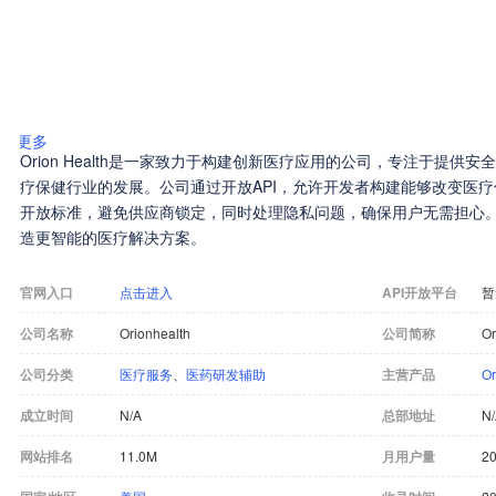
更多
Orion Health是一家致力于构建创新医疗应用的公司，专注于提
疗保健行业的发展。公司通过开放API，允许开发者构建能够改变医疗保健未
开放标准，避免供应商锁定，同时处理隐私问题，确保用户无需担心。
造更智能的医疗解决方案。
官网入口
点击进入
API开放平台
暂
公司名称
Orionhealth
公司简称
Or
公司分类
医疗服务
、
医药研发辅助
主营产品
Or
成立时间
N/A
总部地址
N
网站排名
11.0M
月用户量
2