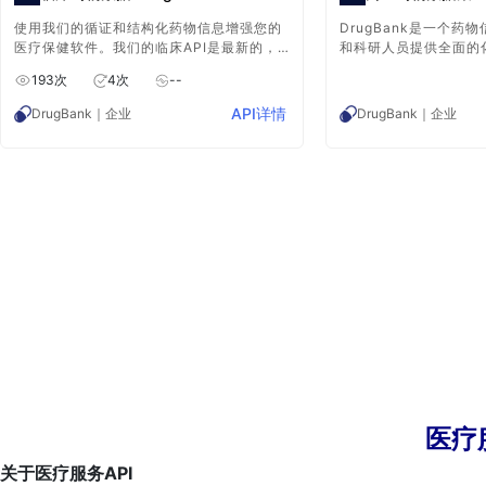
使用我们的循证和结构化药物信息增强您的
DrugBank是一个药
医疗保健软件。我们的临床API是最新的，
和科研人员提供全面的
易于集成，包括一个强大的药物相互作用检
互作用和代谢途径等药
193
次
4
次
--
查器和高级药物搜索功能。
持药物研发、临床试验
关领域的工作效率和准
API详情
DrugBank
｜企业
DrugBank
｜企业
医疗
关于医疗服务API