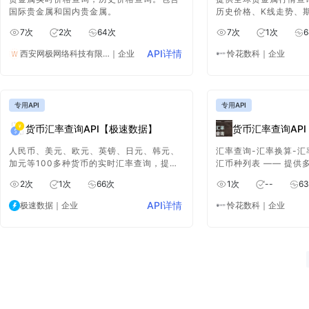
国际贵金属和国内贵金属。
历史价格、K线走势、
内和国外贵金属交易数
7
次
2
次
64
次
7
次
1
次
6
API详情
西安网极网络科技有限公司
｜企业
怜花数科
｜企业
专用API
专用API
货币汇率查询API【极速数据】
货币汇率查询AP
人民币、美元、欧元、英镑、日元、韩元、
汇率查询-汇率换算-汇
加元等100多种货币的实时汇率查询，提供
汇币种列表 —— 提供
汇率转换、单个货币对应的热门货币汇率行
查询,支持外汇币种查
2
次
1
次
66
次
1
次
--
63
情等API。
率查询、历史汇率查询
API详情
极速数据
｜企业
怜花数科
｜企业