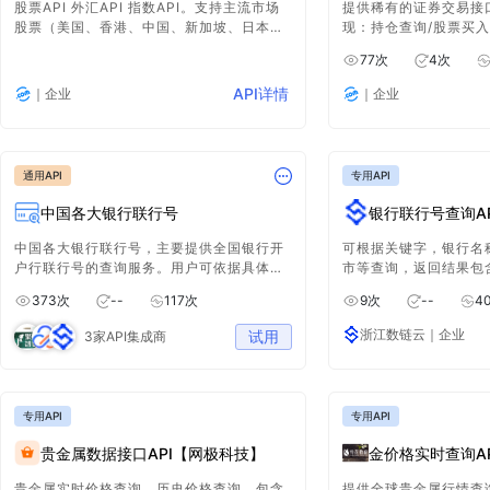
股票API 外汇API 指数API。支持主流市场
提供稀有的证券交易接口
股票（美国、香港、中国、新加坡、日本
现：持仓查询/股票买入/
等）、全球外汇、指数以及加密货币的实
77
次
4
次
时、历史数据。标准易用接口风格，简明的
文档以及丰富的各类示例，帮助开发者快速
API详情
｜企业
｜企业
接入。提供长期免费股票API、免费外汇
API、免费指数API、免费加密货币API的实
时报价数据以及历史K线等金融数据。
通用API
专用API
中国各大银行联行号
银行联行号查询A
中国各大银行联行号，主要提供全国银行开
可根据关键字，银行名
户行联行号的查询服务。用户可依据具体的
市等查询，返回结果包
省份和城市来精准地查询联行号，以便快
行号等信息。
373
次
--
117
次
9
次
--
4
速、准确地获取相关银行的联行号信息，为
各类金融业务及相关操作提供便利。
浙江数链云
｜企业
试用
3家API集成商
专用API
专用API
贵金属数据接口API【网极科技】
金价格实时查询AP
贵金属实时价格查询，历史价格查询。包含
提供全球贵金属行情查