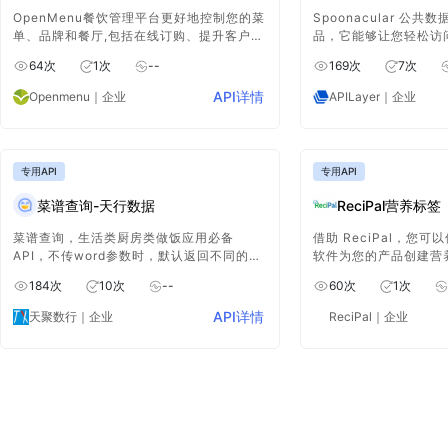
OpenMenu餐饮管理平台更好地控制您的菜
Spoonacular 公
单、品牌和餐厅,包括在线订购、提升客户曝
品，它能够让您轻松访
光率、优惠和优惠券、了解客户如何找到
源，其中包含超过 365
64
次
1
次
--
169
次
7
次
您、了解您的客人等
86000 种食品，能
探索等方面提供有力的
API详情
Openmenu
｜企业
APILayer
｜企业
专用API
专用API
菜谱查询-天行数据
ReciPal营养标签
菜谱查询，生活类厨房类做饭应用必备
借助 ReciPal，您
API，不传word参数时，默认返回不同的菜
软件为您的产品创建营
品及品类和特性，可通过page参数随机值来
食品法规并发展您的业务。
184
次
10
次
--
60
次
1
次
获取随机菜品。
专家团队可以审查您的
键成分正确无误。
API详情
天聚数行
｜企业
ReciPal
｜企业