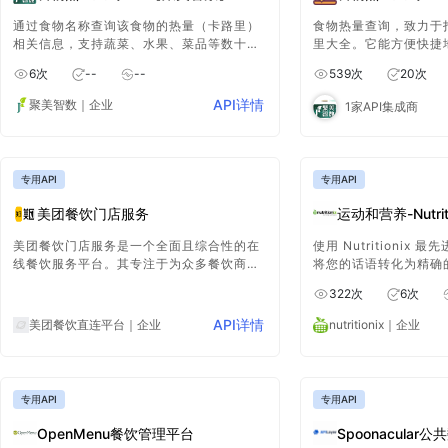
通过食物名称查询该食物的热量（卡路里）
食物热量查询，致力于
相关信息，支持蔬菜、水果、菜品等数十万
里大全。它能方便快捷
种食物
的热量信息，无论是常
6
次
--
--
539
次
20
次
食品，都能准确呈现其
松掌握食物热量详情，
API详情
聚美智数
｜企业
1家API集成商
专用API
专用API
美团餐饮门店服务
运动和营养-Nutriti
美团餐饮门店服务是一个全面且综合性的在
使用 Nutritionix
线餐饮服务平台。其专注于为众多餐饮商家
将您的话语转化为精确
以及广大消费者，全力提供高效且便捷的优
养师团队从美国农业部
322
次
6
次
质服务，旨在打造一个更加完善的餐饮服务
其进行了改进。此外，Nut
生态，让用户享受更好的餐饮体验。
出了一千多种国际食谱
API详情
美团餐饮直连平台
｜企业
nutritionix
｜企业
专用API
专用API
OpenMenu餐饮管理平台
Spoonacular公