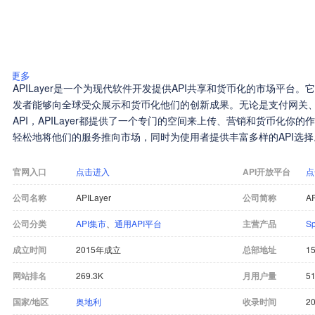
更多
APILayer是一个为现代软件开发提供API共享和货币化的市场平台。它
发者能够向全球受众展示和货币化他们的创新成果。无论是支付网关
API，APILayer都提供了一个专门的空间来上传、营销和货币化你的
轻松地将他们的服务推向市场，同时为使用者提供丰富多样的API选择
官网入口
点击进入
API开放平台
点
公司名称
APILayer
公司简称
AP
公司分类
API集市
、
通用API平台
主营产品
S
成立时间
2015年成立
总部地址
15
网站排名
269.3K
月用户量
51
国家/地区
奥地利
收录时间
20