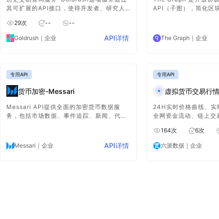
其可扩展的API接口，使得开发者、研究人
API（子图），简化区
员、以及区块链爱好者能够轻松地获取并分
使用。它通过去中心化
29
次
--
--
析区块链上的历史交易数据。
据服务器和解析原始数
50+网络，110+索引
API详情
Goldrush
｜企业
The Graph
｜企业
次查询。
专用API
专用API
货币加密-Messari
虚拟货币交易行情
Messari API提供全面的加密货币数据服
24H实时价格曲线、实
务，包括市场数据、事件追踪、新闻、代币
全网资金流动、链上交易
解锁等，支持量化和定性分析，助力用户深
实时价格，提供全面、
164
次
6
次
入洞察加密市场并优化决策流程。
服务。
API详情
Messari
｜企业
六派数据
｜企业