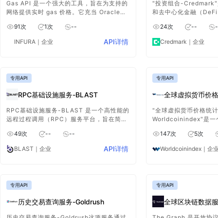
Gas API 是一个强大的工具，旨在为支持的
"投资组合-Credma
网络提供实时 gas 价格。它充当 Oracle，
和去中心化金融（DeFi
提供有关与执行操作或事务相关的计算成本
口，旨在帮助用户快速
91
次
1
次
--
24
次
--
-
的最新信息 在以太坊虚拟机 （EVM） 兼容
其投资组合的数据。
链上的实时GAS价格
API详情
INFURA
｜企业
Credmark
｜企业
专用API
专用API
RPC基础设施服务-BLAST
RPC基础设施服务-BLAST 是一个高性能的
"全球虚拟货币价格统计
远程过程调用（RPC）服务平台，旨在简化
Worldcoinindex
和加速分布式系统中的通信。它提供了高
信息和新闻的综合性平
49
次
--
--
147
次
5
次
效、可扩展的 RPC 框架，支持多种编程语
提供快速、可靠且全面
言和协议，使开发者能够轻松构建、部署和
据，以及相关的市场动
API详情
BLAST
｜企业
Worldcoinindex
｜企
管理跨服务的通信。
专用API
专用API
历史交易查询服务-Goldrush
全球区块链数据服务-
历史交易查询服务-Goldrush这项服务通过
The Graph 是开放