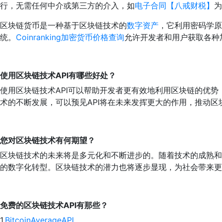
行，无需任何中介或第三方的介入，如
电子合同【八戒财税】
为
区块链货币是一种基于区块链技术的
数字资产
，它利用密码学原
统。
Coinranking加密货币价格查询
允许开发者和用户获取各种
使用
区块链技术
API有哪些好处？
使用区块链技术API可以帮助开发者更有效地利用区块链的优
术的不断发展，可以预见API将在未来发挥更大的作用，推动
您对
区块链技术
有何期望？
区块链技术的未来将是多元化和不断进步的。随着技术的成熟和
的数字化转型。区块链技术的潜力也将逐步显现，为社会带来更
免费的
区块链技术
API有那些？
1.
BitcoinAverageAPI