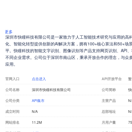
更多
深圳市快瞳科技有限公司是一家致力于人工智能技术研究与应用的高
化、智能化转型提供创新的AI解决方案，拥有100+核心算法和50+场
平。快瞳科技的智能文字识别、图像识别等产品支持网页识别、API、
不同企业需求。公司位于深圳市南山区，秉承开放合作的理念，与众多
应用。
官网入口
点击进入
API开放平台
暂
公司名称
深圳市快瞳科技有限公司
公司简称
快
公司分类
API集市
主营产品
N
成立时间
N/A
总部地址
N
网站排名
11.2M
月用户量
7