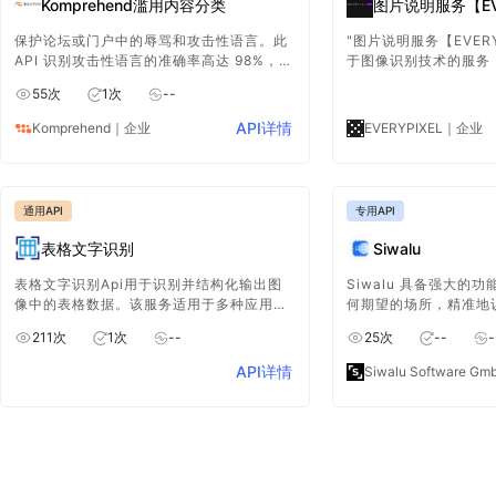
Komprehend滥用内容分类
图片说明服务【EVE
保护论坛或门户中的辱骂和攻击性语言。此
"图片说明服务【EVERY
API 识别攻击性语言的准确率高达 98%，可
于图像识别技术的服务
帮助您打击在线辱骂和垃圾邮件。
传的图像内容，自动生
55
次
1
次
--
上下文相关的标题或描
助用户快速获取图像的
API详情
Komprehend
｜企业
EVERYPIXEL
｜企业
展示，提升用户体验。
通用API
专用API
表格文字识别
Siwalu
表格文字识别Api用于识别并结构化输出图
Siwalu 具备强大的
像中的表格数据。该服务适用于多种应用场
何期望的场所，精准地
景，如财务报表录入、文档数字化管理等
还是马的具体品种，为
211
次
1
次
--
25
次
--
-
与认知提供极大的便利
API详情
Siwalu Software Gm