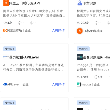
阿里云 印章识别API
印章识别
阿里云公章识别（公章OCR文字识别-公章
检测并识别合同文件或
图像识别-印章图片识别文字）支持图像自动
输出文字内容、印章位
旋转、畸变自动矫正、模糊图片自动增强等
度，支持圆形章、椭圆
4
次
--
--
292
次
--
能力，支持检测公章位置并识别出机关、团
印章
体、企事业单位名称等字段。支持base64
API详情
阿里云市场
｜企业
1家API集成商
和公网可访问的地址，图片格式支持：
PNG、JPG、JPEG、BMP、GIF、TIFF、
WebP
专用API
专用API
暴力检测-APILayer
图像识别服务 -Im
APILayer-暴力检测，主要功能是对图像进
Imagga 是一种使用 
行分类，判断其属于暴力图像还是非暴力图
台服务。 使用 Imagg
像。它能够精准预测图像中是否呈现出杀
分类图像、提取颜色并
179
次
4
次
戮、射击、血腥以及残忍暴力等相关内容，
多可免费提供 2000 
为相关场景的分析和决策提供重要依据。
API详情
APILayer
｜企业
Imagga
｜企业
专用API
专用API