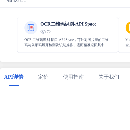
OCR二维码识别-API Space
70
OCR 二维码识别 接口-API Space，可针对图片里的二维
M
码与条形码展开检测及识别操作，进而精准返回其中所
全
存储的文字内容，能够高效且准确地帮助用户提取图片
地
中二维码、条形码的关键信息，为相关应用提供有力支
持。
API详情
定价
使用指南
关于我们