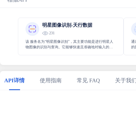
明星图像识别-天行数据
231
该 服务名为“明星图像识别”，其主要功能是进行明星人
通
物图像的识别与查询。它能够快速且准确地对输入的明
的
星图像进行分析，帮助用户便捷地获取相关明星的具体
能
信息，为用户提供高效的明星图像识别服务体验。
呈
API详情
使用指南
常见 FAQ
关于我