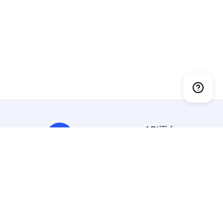
API平台
API大全
免费API
抽象API
幂简集成是创新的API平
精选API
台，一站搜索、试用、集成
美国API
国内外API。
国外API