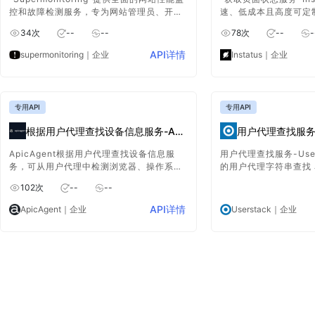
控和故障检测服务，专为网站管理员、开发
速、低成本且高度可定
人员和IT团队设计。它实时监控网站的可用
务。它允许用户轻松创
34
次
--
--
78
次
--
-
性、内容、加载速度、流程和安全性，快速
务或产品的实时状态信
识别并报告问题，保障网站的稳定性和用户
费用，同时拥有现代化
API详情
supermonitoring
｜企业
Instatus
｜企业
的良好体验。
能。
专用API
专用API
根据用户代理查找设备信息服务-ApicAgent
用户代理查找服务-U
ApicAgent根据用户代理查找设备信息服
用户代理查找服务-Use
务，可从用户代理中检测浏览器、操作系
的用户代理字符串查找 J
统、设备类型和其他属性。超过 1000 名用
测任何浏览器、设备和
102
次
--
--
户使用，正常运行时间为 99.99%，平均响
应时间为 15 毫秒。
API详情
ApicAgent
｜企业
Userstack
｜企业