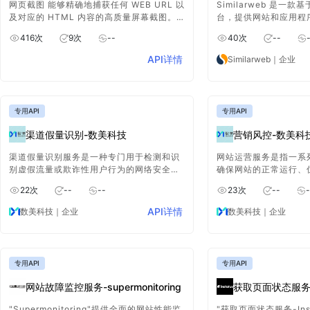
网页截图 能够精确地捕获任何 WEB URL 以
Similarweb 是一款
及对应的 HTML 内容的高质量屏幕截图。
台，提供网站和应用程
无论是复杂的网页布局还是丰富的页面元
对手洞察和消费者趋势
416
次
9
次
--
40
次
--
素，都能以出色的质量进行截图呈现，为用
需输入域名，即可获取
户提供清晰且准确的网页截图服务。
来源、受众特征等关键
API详情
Similarweb
｜企业
营销策略、监测行业动
力。平台支持多种语言
销售支持和投资分析等
专用API
专用API
渠道假量识别-数美科技
营销风控-数美科
渠道假量识别服务是一种专门用于检测和识
网站运营服务是指一系
别虚假流量或欺诈性用户行为的网络安全服
确保网站的正常运行、
务。这类服务对于广告商、营销人员和网站
网站性能和增加用户参
22
次
--
--
23
次
--
-
所有者来说非常重要，因为它们可以帮助识
的目标是通过持续的努
别和过滤掉那些不真实或不诚实的流量，从
为一个高效、用户友好
API详情
数美科技
｜企业
数美科技
｜企业
而确保营销预算的有效利用和数据的准确
台。
性。
专用API
专用API
网站故障监控服务-supermonitoring
获取页面状态服务-I
"Supermonitoring"提供全面的网站性能监
"获取页面状态服务-Ins