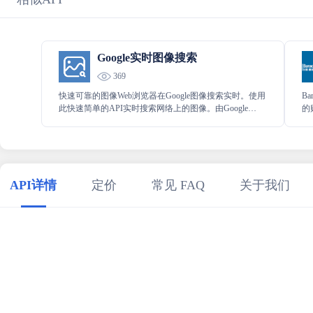
Google实时图像搜索
369
快速可靠的图像Web浏览器在Google图像搜索实时。使用
B
此快速简单的API实时搜索网络上的图像。由Google
的
Images提供技术支持。支持Google Advanced Image Search
成。
上的所有滤镜。
品
售
API详情
定价
常见 FAQ
关于我们