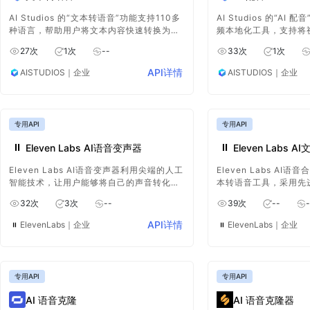
AI Studios 的“文本转语音”功能支持110多
AI Studios 的“A
种语言，帮助用户将文本内容快速转换为高
频本地化工具，支持将视
质量的专业语音旁白。只需输入脚本，即可
多种语言。通过精准的
27
次
1
次
--
33
次
1
次
生成自然流畅的声音，节省录音时间和人力
和自动唇形同步技术，
成本。无论是视频配音、广告解说还是有声
频的多语言配音。该功
API详情
AISTUDIOS
｜企业
AISTUDIOS
｜企业
读物制作，都能轻松满足多语言、多场景的
机构和内容创作者，帮
需求，助力内容创作者提升作品的专业度和
本地化，快速触达全球
吸引力。
际影响力。
专用API
专用API
Eleven Labs AI语音变声器
Eleven Labs 
Eleven Labs AI语音变声器利用尖端的人工
Eleven Labs A
智能技术，让用户能够将自己的声音转化为
本转语音工具，采用先
完全不同的声音。通过完全控制语音的输
成自然、逼真的人声。
32
次
3
次
--
39
次
--
-
出，您可以自由选择想要的声音效果，无论
还是商业应用，它都能
是性别、年龄、语气还是情感表达，都可以
音输出，完美模拟真实
API详情
ElevenLabs
｜企业
ElevenLabs
｜企业
轻松调整。这款工具不仅适用于娱乐和创意
足多种需求，如语音助
项目，也为语音保护、在线互动和角色扮演
应用等。借助其强大的
等应用提供了无限可能。通过AI的强大支
以轻松将文本转换为生
持，您可以体验到前所未有的个性化声音定
音，提高互动体验。
专用API
专用API
制。
AI 语音克隆
AI 语音克隆器