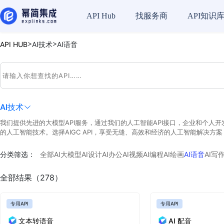
API Hub
找服务商
API知识
>
>
API HUB
AI技术
AI语音
AI技术
我们提供先进的大模型API服务，通过我们的人工智能API接口，企业和个人
的人工智能技术。选择AIGC API，享受无缝、高效和经济的人工智能解决
分类筛选：
全部
AI大模型
AI设计
AI办公
AI视频
AI编程
AI绘画
AI语音
AI写
全部结果（278）
专用API
专用API
文本转语音
AI 配音