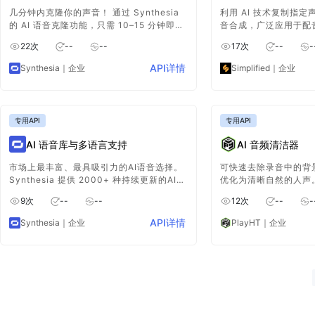
几分钟内克隆你的声音！ 通过 Synthesia
利用 AI 技术复制指
的 AI 语音克隆功能，只需 10–15 分钟即可
音合成，广泛应用于配
复制你的声音，支持 29 种语言录制个性化
手。
22
次
--
--
17
次
--
-
配音，适用于视频、播客、有声书、广告等
多种场景。页面下方有示例可试听体验。
API详情
Synthesia
｜企业
Simplified
｜企业
专用API
专用API
AI 语音库与多语言支持
AI 音频清洁器
市场上最丰富、最具吸引力的AI语音选择。
可快速去除录音中的背
Synthesia 提供 2000+ 种持续更新的AI声
优化为清晰自然的人声
音，无需麦克风、配音演员或录音，即可为
录音、视频制作等场景
9
次
--
--
12
次
--
-
视频生成自然流畅的语音旁白，彻底告别繁
的背景噪音去除工具之
琐的人工录音流程。
API详情
Synthesia
｜企业
PlayHT
｜企业