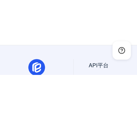
API平台
API大全
免费API
抽象API
幂简集成是创新的API平
精选API
台，一站搜索、试用、集成
美国API
国内外API。
国外API
Copyright © 2024 All Rights Reserved
北京蜜堂有信科技有限公司