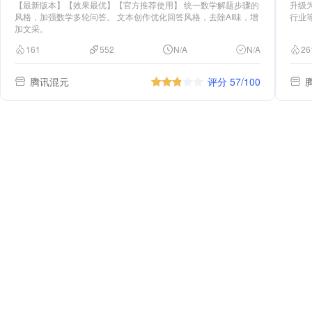
【最新版本】【效果最优】【官方推荐使用】 统一数学解题步骤的
升级为
风格，加强数学多轮问答。 文本创作优化回答风格，去除AI味，增
行业
加文采。
161
552
N/A
N/A
26
腾讯混元
评分 57/100