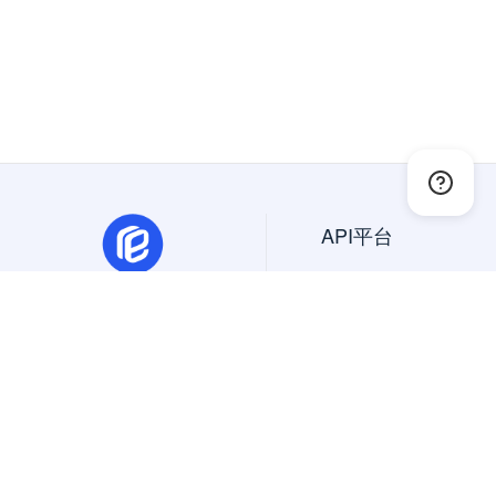
API平台
API大全
免费API
抽象API
幂简集成是创新的API平
精选API
台，一站搜索、试用、集成
美国API
国内外API。
国外API
Copyright © 2024 All Rights Reserved
北京蜜堂有信科技有限公司