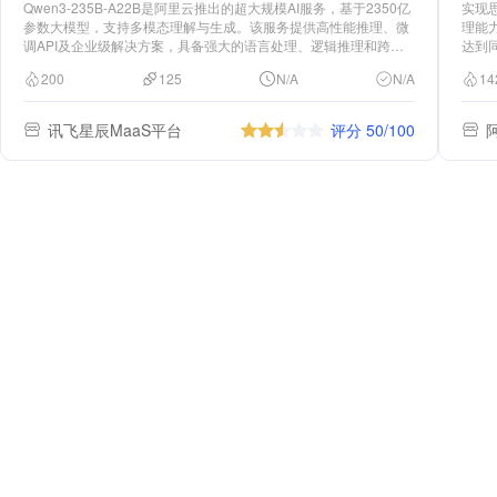
Qwen3-235B-A22B是阿里云推出的超大规模AI服务，基于2350亿
实现
参数大模型，支持多模态理解与生成。该服务提供高性能推理、微
理能力
调API及企业级解决方案，具备强大的语言处理、逻辑推理和跨领
达到
域任务能力，适用于智能客服、内容创作、数据分析等场景。
200
125
N/A
N/A
14
讯飞星辰MaaS平台
评分 50/100