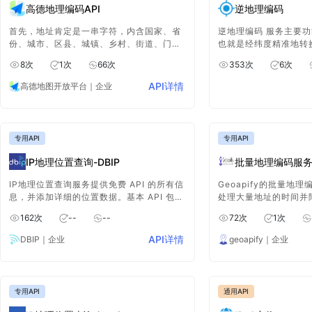
高德地理编码API
逆地理编码
首先，地址肯定是一串字符，内含国家、省
逆地理编码 服务主要功
份、城市、区县、城镇、乡村、街道、门牌
也就是经纬度精准地转
号码、屋邨、大厦等建筑物名称。按照由大
息，例如所在的行政区
8
次
1
次
66
次
353
次
6
次
区域名称到小区域名称组合在一起的字符。
的分布情况等，能够为
一个有效的地址应该是独一无二的。
实用的数据支持。
API详情
高德地图开放平台
｜企业
专用API
专用API
IP地理位置查询-DBIP
批量地理编码服务-G
IP地理位置查询服务提供免费 API 的所有信
Geoapify的批量地
息，并添加详细的位置数据。基本 API 包括
处理大量地址的时间并
Geonames 开放数据库中的高级位置数据，
需调用一次API即可轻
162
次
--
--
72
次
1
次
例如 GPS 坐标、地区、邮政编码、时区和
纬度坐标。
唯一地点标识符。
API详情
DBIP
｜企业
geoapify
｜企业
专用API
通用API