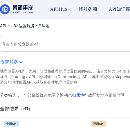
API Hub
找服务商
API知识
>
>
API HUB
位置服务
归属地
位置服务
地理位置API是一类用于获取和处理地理位置信息的接口。该分类包含但不限于以下API：地理
规划（Routing）API，地理围栏（Geofencing）API，地图可视化（M
适合的地理位置API来获取和处理地理位置信息
分类筛选：
全部
路线
轨迹
地图
交通动态
归属地
行政区划
地点
邮编
时区
全部结果（61）
专用API
通用API