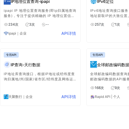
IP地理位置查询-ipapi
IPv6定位
ipapi IP 地理位置查询服务(即ip归属地查询
IPv6地址查询接口服务，
服务)，专注于提供精确的 IP 地理位置信息
地址获取IP的大致位
(ip归属地信息)。通过它，用户能快速、准
IPv6地址，精度可达
234
次
3
次
--
257
次
1
次
确地获取与 IP 相关的地理位置详情，包括
全和用户分析。部分服
国家、地区、城市等，为各种应用场景提供
项，腾讯位置服务也支持
API详情
ipapi
｜企业
关键的数据支持，助力实现更精准的定位与
多种场景。
分析。
专用API
专用API
IP查询-天行数据
全球邮政编码数据查询
IP地址库查询接口，根据IP地址或经纬度查
全球邮政编码数据查询
询归属地/州/国家/省市区/经纬度及网络运营
邮政编码数据的API服
商ISP等信息。不传任何参数的情况下，默
企业通过API接口查询
168
次
9
次
认为请求来源ip的相关信息。
信息以及执行其他相关
API详情
天聚数行
｜企业
Rapid API | 个人