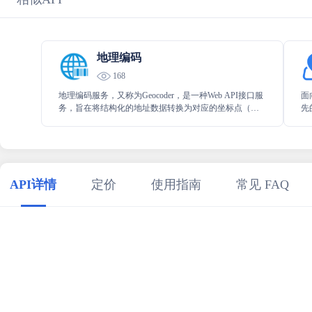
地理编码
168
地理编码服务，又称为Geocoder，是一种Web API接口服
面
务，旨在将结构化的地址数据转换为对应的坐标点（经
先
纬度）。该服务提供了将详细的地址信息（如省/市/区/街
业
道/门牌号）解析为相应位置坐标的功能。
API详情
定价
使用指南
常见 FAQ