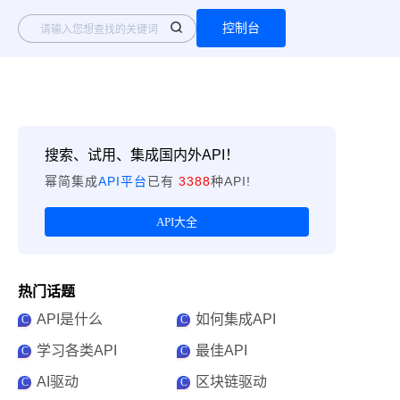
控制台
搜索、试用、集成国内外API！
幂简集成
API平台
已有
3388
种API!
API大全
热门话题
API是什么
如何集成API
C
C
学习各类API
最佳API
C
C
AI驱动
区块链驱动
C
C