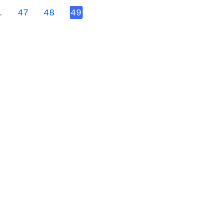
…
47
48
49