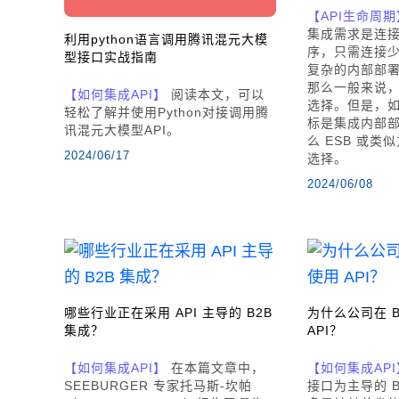
【API生命周期
集成需求是连
利用python语言调用腾讯混元大模
序，只需连接
型接口实战指南
复杂的内部部
那么一般来说，i
【如何集成API】
阅读本文，可以
选择。但是，
轻松了解并使用Python对接调用腾
标是集成内部
讯混元大模型API。
么 ESB 或
2024/06/17
选择。
2024/06/08
哪些行业正在采用 API 主导的 B2B
为什么公司在 B
集成？
API？
【如何集成API】
在本篇文章中，
【如何集成API
SEEBURGER 专家托马斯-坎帕
接口为主导的 