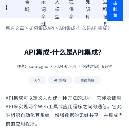
商
示
大
提
知
品
控
制
城
词
模
供
识
和
台
商
型
商
库
服
城
务
所有文章
>
如何集成API
> API集成-什么是API集成？
API集成-什么是API集成？
作者：sunny.guo · 2024-02-04 · 阅读时间：6分钟
API
API集成
幂简集成
API集成可以定义为创建一种方法的过程，它涉及使用
API来实现两个Web工具或应用程序之间的通信。它允
许组织自动化其系统，增强数据的无缝共享，并集成当
前的应用程序。