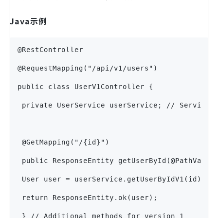
Java示例
@RestController
@RequestMapping("/api/v1/users")
public class UserV1Controller {
 private UserService userService; // Service 
 @GetMapping("/{id}")
 public ResponseEntity getUserById(@PathVaria
 User user = userService.getUserByIdV1(id);
 return ResponseEntity.ok(user);
 } // Additional methods for version 1