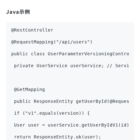
Java示例
@RestController
@RequestMapping("/api/users")
public class UserParameterVersioningControlle
 private UserService userService; // Service 
 @GetMapping
 public ResponseEntity getUserById(@RequestPa
 if ("v1".equals(version)) {
 User user = userService.getUserByIdV1(id);
 return ResponseEntity.ok(user);