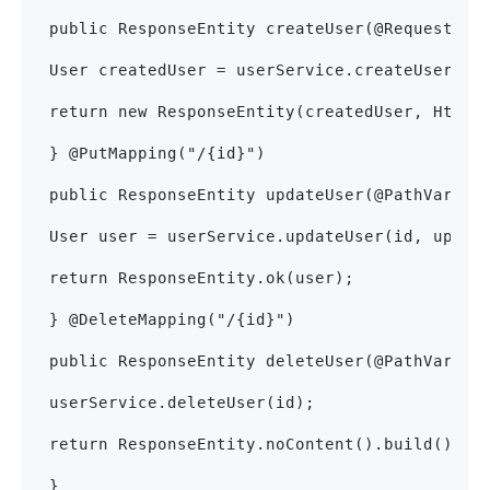
 public ResponseEntity createUser(@RequestBod
 User createdUser = userService.createUser(us
 return new ResponseEntity(createdUser, HttpS
 } @PutMapping("/{id}")
 public ResponseEntity updateUser(@PathVariab
 User user = userService.updateUser(id, updat
 return ResponseEntity.ok(user);
 } @DeleteMapping("/{id}")
 public ResponseEntity deleteUser(@PathVariab
 userService.deleteUser(id);
 return ResponseEntity.noContent().build();
 }