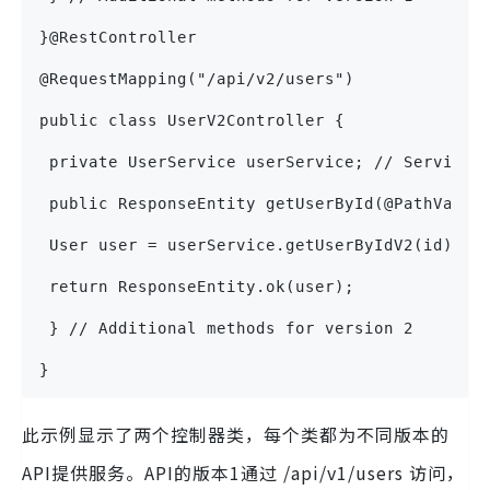
}@RestController
@RequestMapping("/api/v2/users")
public class UserV2Controller {
 private UserService userService; // Service 
 public ResponseEntity getUserById(@PathVaria
 User user = userService.getUserByIdV2(id);
 return ResponseEntity.ok(user);
 } // Additional methods for version 2
}
此示例显示了两个控制器类，每个类都为不同版本的
API提供服务。API的版本1通过 /api/v1/users 访问，