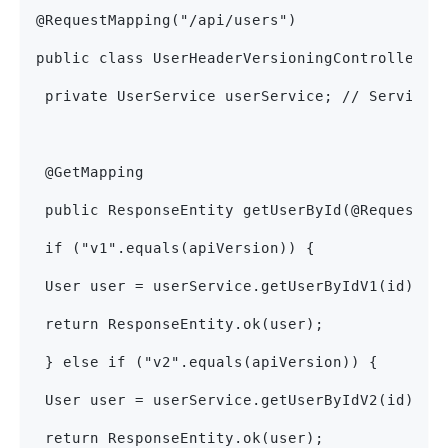
@RequestMapping("/api/users")
public class UserHeaderVersioningController {
 private UserService userService; // Service 
 @GetMapping
 public ResponseEntity getUserById(@RequestHe
 if ("v1".equals(apiVersion)) {
 User user = userService.getUserByIdV1(id);
 return ResponseEntity.ok(user);
 } else if ("v2".equals(apiVersion)) {
 User user = userService.getUserByIdV2(id);
 return ResponseEntity.ok(user);