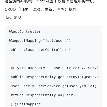
这些操作中的每一个都对应于数据库管理中的传统
CRUD（创建、读取、更新、删除）操作。
Java示例
@RestController
@RequestMapping("/api/users")
public class UserController {
 private UserService userService; // Service 
 public ResponseEntity getUserById(@PathVaria
 User user = userService.getUserById(id);
 return ResponseEntity.ok(user);
 } @PostMapping