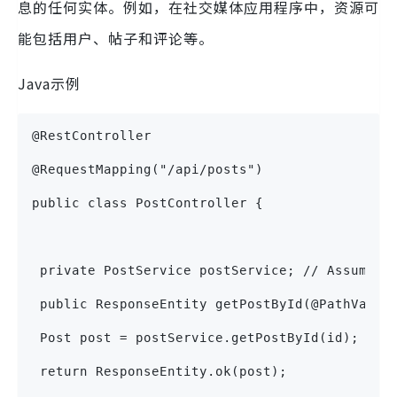
息的任何实体。例如，在社交媒体应用程序中，资源可
能包括用户、帖子和评论等。
Java示例
@RestController
@RequestMapping("/api/posts")
public class PostController {
 private PostService postService; // Assuming
 public ResponseEntity getPostById(@PathVaria
 Post post = postService.getPostById(id);
 return ResponseEntity.ok(post);