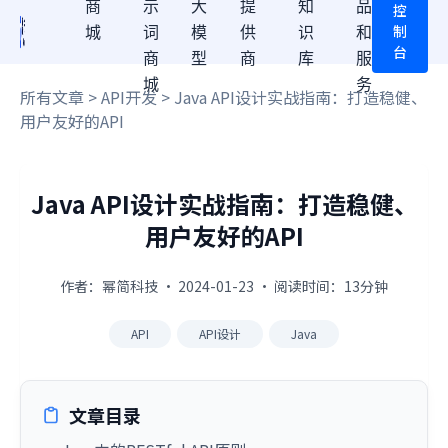
商
示
大
提
知
品
控
制
城
词
模
供
识
和
台
商
型
商
库
服
城
务
所有文章
>
API开发
> Java API设计实战指南：打造稳健、
用户友好的API
Java API设计实战指南：打造稳健、
用户友好的API
作者：幂简科技 · 2024-01-23 · 阅读时间：13分钟
API
API设计
Java
文章目录