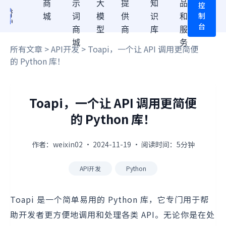
商
示
大
提
知
品
控
制
城
词
模
供
识
和
台
商
型
商
库
服
城
务
所有文章
>
API开发
> Toapi，一个让 API 调用更简便
的 Python 库！
Toapi，一个让 API 调用更简便
的 Python 库！
作者：weixin02 · 2024-11-19 · 阅读时间：5分钟
API开发
Python
Toapi 是一个简单易用的 Python 库，它专门用于帮
助开发者更方便地调用和处理各类 API。无论你是在处