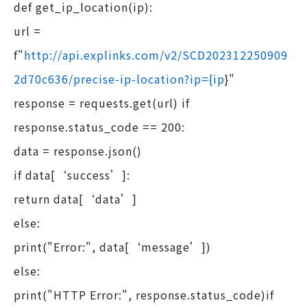
def get_ip_location(ip):
url =
f"
http://api.explinks.com/v2/SCD202312250909
2d70c636/precise-ip-location?ip={ip
}"
response = requests.get(url) if
response.status_code == 200:
data = response.json()
if data[‘success’]:
return data[‘data’]
else:
print("Error:", data[‘message’])
else:
print("HTTP Error:", response.status_code)if