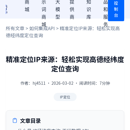
商
示
大
提
知
品
控
制
城
词
模
供
识
和
台
商
型
商
库
服
城
务
所有文章
>
如何集成API
> 精准定位IP来源：轻松实现高
德经纬度定位查询
精准定位IP来源：轻松实现高德经纬度
定位查询
作者：hj4511 · 2026-03-02 · 阅读时间：7分钟
IP定位
文章目录