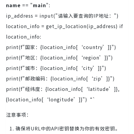
name
== "
main
":
ip_address = input("请输入要查询的IP地址：")
location_info = get_ip_location(ip_address) if
location_info:
print(f"国家：{location_info[‘country’]}")
print(f"地区：{location_info[‘region’]}")
print(f"城市：{location_info[‘city’]}")
print(f"邮政编码：{location_info[‘zip’]}")
print(f"经纬度：{location_info[‘latitude’]},
{location_info[‘longitude’]}")“`
注意事项：
确保将URL中的API密钥替换为你的有效密钥。