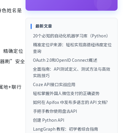
特色姓名是
最新文章
20个必知的自动化机器学习库（Python）
精准定位IP来源：轻松实现高德经纬度定位
，精确定位
查询
OAuth 2.0和OpenID Connect概述
机器刷”安全
全面指南：API测试定义、测试方法与高效
实践技巧
Coze API接口实战应用
属地+联行
轻松掌握外国人微信支付的正确姿势
如何在 Apifox 中发布多语言的 API 文档？
手把手教你使用盘古API
创建 Python API
LangGraph 教程：初学者综合指南