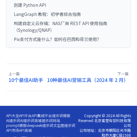
创建 Python API
LangGraph 教程：初学者综合指南
构建自定义云存储：NAS厂商 REST API 使用指南
（Synology/QNAP）
Pix支付方式是什么？如何在巴西和荷兰使用？
上一篇
下一篇
10个最佳AI助手
10种最佳AI营销工具（2024 年 2 月）
API大全
API平台
API集成平台
提示词模板
Copyright © 2024 All Rights
AI提示词
AI提示词商城
提示词网站
Reserved 北京蜜堂有信科技有限
prompt模板
deepseek提示词
文生图提示词
公司
API市场
API商城
公司地址：北京市朝阳区光华路
和乔大厦C座1508