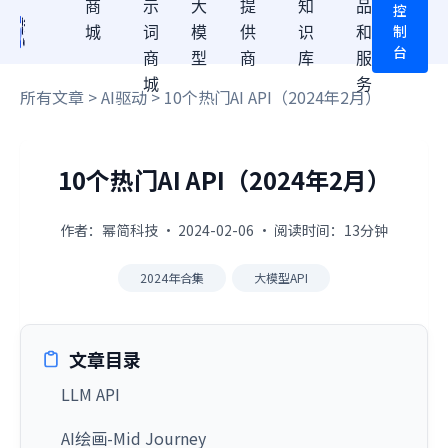
商
示
大
提
知
品
控
制
城
词
模
供
识
和
台
商
型
商
库
服
城
务
所有文章
>
AI驱动
> 10个热门AI API（2024年2月）
10个热门AI API（2024年2月）
作者：幂简科技 · 2024-02-06 · 阅读时间：13分钟
2024年合集
大模型API
文章目录
LLM API
AI绘画-Mid Journey