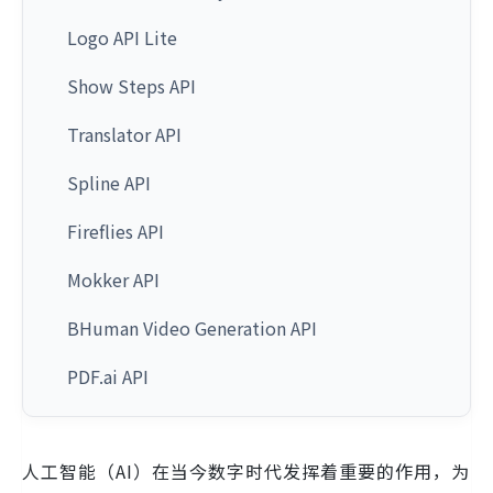
Logo API Lite
Show Steps API
Translator API
Spline API
Fireflies API
Mokker API
BHuman Video Generation API
PDF.ai API
人工智能（AI）在当今数字时代发挥着重要的作用，为