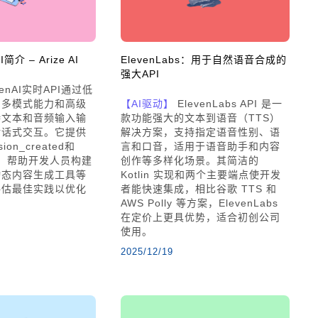
简介 – Arize AI
ElevenLabs：用于自然语音合成的
强大API
enAI实时API通过低
、多模式能力和高级
【AI驱动】
ElevenLabs API 是一
持文本和音频输入输
款功能强大的文本到语音（TTS）
对话式交互。它提供
解决方案，支持指定语音性别、语
on_created和
言和口音，适用于语音助手和内容
oad，帮助开发人员构建
创作等多样化场景。其简洁的
动态内容生成工具等
Kotlin 实现和两个主要端点使开发
评估最佳实践以优化
者能快速集成，相比谷歌 TTS 和
AWS Polly 等方案，ElevenLabs
在定价上更具优势，适合初创公司
使用。
2025/12/19