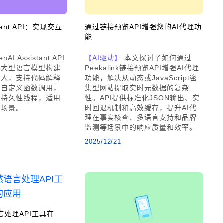
stant API：实现交互
通过链接预览API增强您的AI代理功
能
nAI Assistant API
【AI驱动】
本文探讨了如何通过
用大型语言模型构建
Peekalink链接预览API增强AI代理
器人，支持代码解释
功能，解决从动态或JavaScript密
和自定义函数调用，
集型网站提取实时元数据的复杂
和持久性线程，适用
性。API提供标准化JSON输出、实
等场景。
时回退机制和高效缓存，提升AI代
理在事实核查、多语言支持和品牌
监测等场景中的响应质量和效率。
2025/12/21
语言处理API工具在