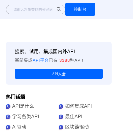
控制台
搜索、试用、集成国内外API！
幂简集成
API平台
已有
3388
种API!
API大全
热门话题
API是什么
如何集成API
C
C
学习各类API
最佳API
C
C
AI驱动
区块链驱动
C
C