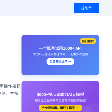
控制台
热门推荐
一个账号试用1000+ API
助力AI无缝链接物理世界 · 无需多次注册
免费开始试用 →
实际操作如获
案例，并指
3000+提示词助力AI大模型
和专业工程师共享工作效率翻倍的秘密
先免费试用、用好了再买 →