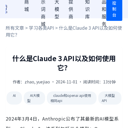
商
示
大
提
知
品
控
制
城
词
模
供
识
和
台
商
型
商
库
服
城
务
所有文章
>
学习各类API
> 什么是Claude 3 API以及如何使
用它？
什么是Claude 3 API以及如何使用
它？
作者：zhao, yuejiao · 2024-11-01 · 阅读时间：13分钟
AI
AI大模
claude和openai api使用
大模型
型
相同api
API
2024年3月4日，Anthropic公布了其最新的AI模型系