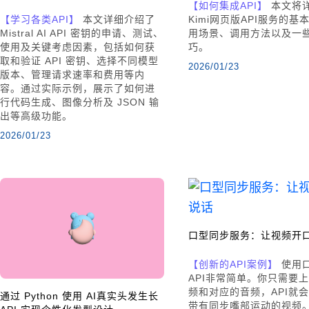
【如何集成API】
本文将
【学习各类API】
本文详细介绍了
Kimi网页版API服务的基
Mistral AI API 密钥的申请、测试、
用场景、调用方法以及一
使用及关键考虑因素，包括如何获
巧。
取和验证 API 密钥、选择不同模型
2026/01/23
版本、管理请求速率和费用等内
容。通过实际示例，展示了如何进
行代码生成、图像分析及 JSON 输
出等高级功能。
2026/01/23
口型同步服务：让视频开
【创新的API案例】
使用
API非常简单。你只需要
频和对应的音频，API就
通过 Python 使用 AI真实头发生长
带有同步嘴部运动的视频