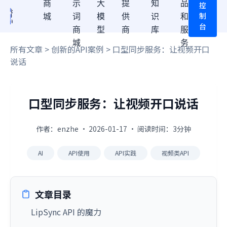
商
示
大
提
知
品
控
制
城
词
模
供
识
和
台
商
型
商
库
服
城
务
所有文章
>
创新的API案例
> 口型同步服务：让视频开口
说话
口型同步服务：让视频开口说话
作者：enzhe · 2026-01-17 · 阅读时间：3分钟
AI
API使用
API实践
视频类API
文章目录
LipSync API 的魔力