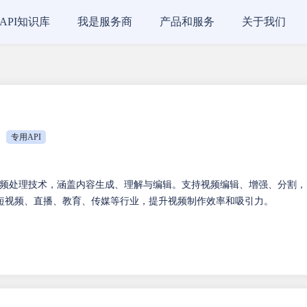
API知识库
我是服务商
产品和服务
关于我们
专用API
频处理技术，涵盖内容生成、理解与编辑。支持视频编辑、增强、分割，
短视频、直播、教育、传媒等行业，提升视频制作效率和吸引力。