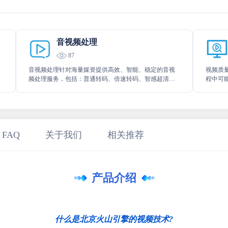
音视频处理
87
音视频处理针对海量媒资提供高效、智能、稳定的音视
视频质
频处理服务，包括：普通转码、倍速转码、智感超清转
程中可
码、智能处理与编辑、视频加密、智能抽帧、视频质检
缺陷的
等，实现多终端高清流畅播放体验。
屏、噪
结论，
率。
 FAQ
关于我们
相关推荐
产品介绍
什么是北京火山引擎的视频技术?