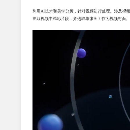
利用AI技术和美学分析，针对视频进行处理。涉及视
抓取视频中精彩片段，并选取单张画面作为视频封面。