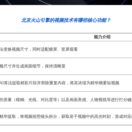
北京火山引擎的视频技术有哪些核心功能？
能力介绍
法变换视频尺寸，同时适配横屏、竖屏观看
频尺寸并生成画面细节，保持清晰度
AI算法提取精彩片段并剪除重复内容，将其浓缩为精华摘要短视频
的质量（模糊、光线、对比度等）以及画面美感、人物视线等进行打分确
精华提取，将视频按照镜头拆分，获取若干视频中的高光时刻，形成对应