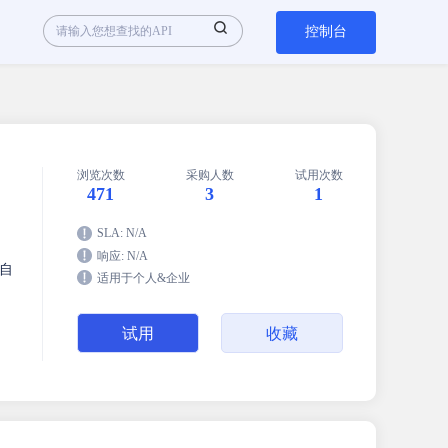
控制台
浏览次数
采购人数
试用次数
471
3
1
SLA: N/A
响应: N/A
自
适用于个人&企业
试用
收藏