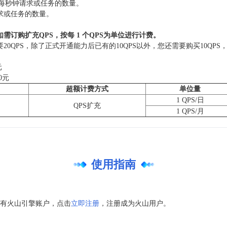
ond）：每秒钟请求或任务的数量。
求或任务的数量。
。
如需订购扩充QPS，按每 1 个QPS为单位进行计费。
20QPS，除了正式开通能力后已有的10QPS以外，您还需要购买10QP
元
0元
超额计费方式
单位量
1 QPS/日
QPS扩充
1 QPS/月
使用指南
有火山引擎账户，点击
立即注册
，注册成为火山用户。