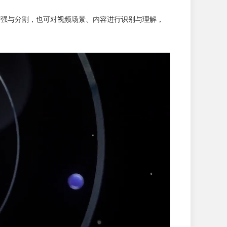
增强与分割，也可对视频场景、内容进行识别与理解，