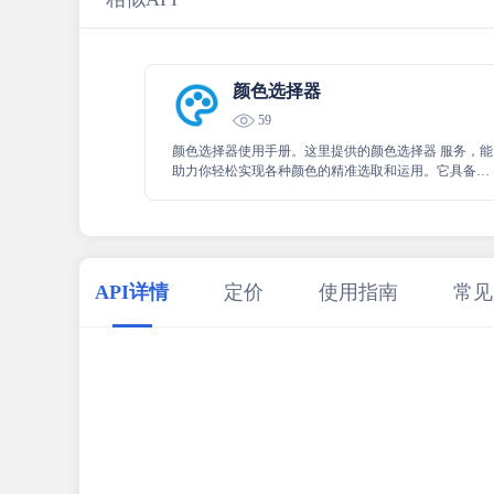
颜色选择器
59
颜色选择器使用手册。这里提供的颜色选择器 服务，能
助力你轻松实现各种颜色的精准选取和运用。它具备简
洁直观的操作界面和强大的功能，让你在处理与颜色相
关的任务时更加便捷高效，为你的项目增添丰富色彩。
API详情
定价
使用指南
常见