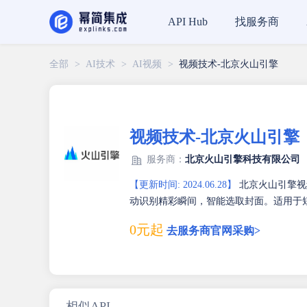
找服务商
API Hub
全部
>
AI技术
>
AI视频
>
视频技术-北京火山引擎
视频技术-北京火山引擎
服务商：
北京火山引擎科技有限公司
【更新时间: 2024.06.28】
北京火山引擎视
动识别精彩瞬间，智能选取封面。适用于
0元起
去服务商官网采购>
相似API