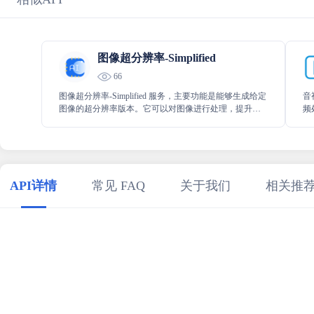
图像超分辨率-Simplified
66
图像超分辨率-Simplified 服务，主要功能是能够生成给定
音
图像的超分辨率版本。它可以对图像进行处理，提升其
频
分辨率，使图像更加清晰、细腻，呈现出更优质的视觉
码
效果，为相关图像应用提供有力支持。
等
API详情
常见 FAQ
关于我们
相关推