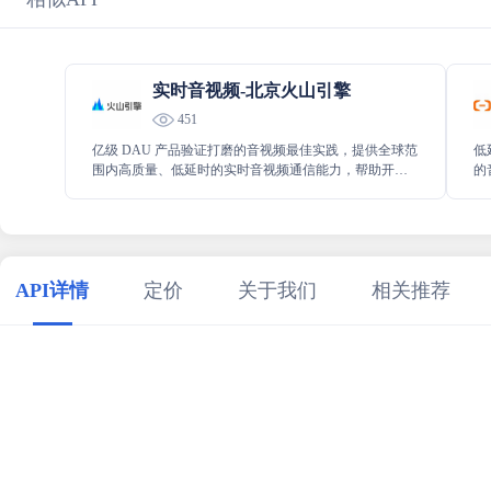
实时音视频-北京火山引擎
451
亿级 DAU 产品验证打磨的音视频最佳实践，提供全球范
低
围内高质量、低延时的实时音视频通信能力，帮助开发
的
者快速构建语音通话、视频通话、互动直播、转推直播
于
等丰富的场景功能。
处
户
体
API详情
定价
关于我们
相关推荐