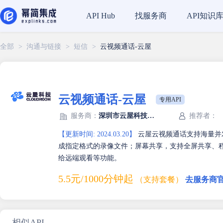
找服务商
API知识
API Hub
全部
>
沟通与链接
>
短信
>
云视频通话-云屋
云视频通话-云屋
专用API
服务商：
深圳市云屋科技有限公司
推荐者：
【更新时间: 2024.03.20】
云屋云视频通话支持海量并
成指定格式的录像文件；屏幕共享，支持全屏共享、
给远端观看等功能。
5.5元/1000分钟起
（支持套餐）
去服务商
相似API