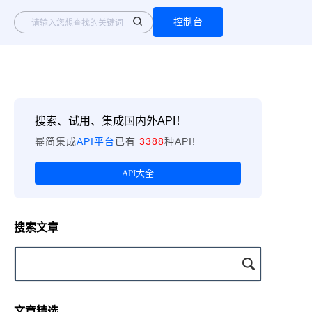
控制台
搜索、试用、集成国内外API！
幂简集成
API平台
已有
3388
种API!
API大全
搜索文章
文章精选