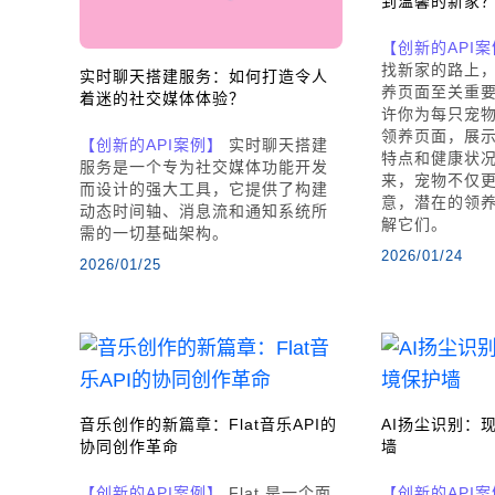
到温馨的新家
【创新的API
找新家的路上
实时聊天搭建服务：如何打造令人
养页面至关重
着迷的社交媒体体验？
许你为每只宠
领养页面，展
【创新的API案例】
实时聊天搭建
特点和健康状
服务是一个专为社交媒体功能开发
来，宠物不仅
而设计的强大工具，它提供了构建
意，潜在的领
动态时间轴、消息流和通知系统所
解它们。
需的一切基础架构。
2026/01/24
2026/01/25
音乐创作的新篇章：Flat音乐API的
AI扬尘识别：
协同创作革命
墙
【创新的API案例】
Flat 是一个面
【创新的API