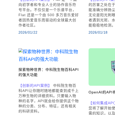
向初学者和专业人士的协作音乐符
的厉害之处在
号平台。不仅仅是一个乐谱平台，
能准确分辨扬
Flat 还是一个由 500 多万音乐爱好
无论是阳光刺
者因热爱音乐而驱动的全球最大创
者遇到光斑、
作者社区。
能稳稳地检测
2026/01/22
2026/01/18
探索物种世界：中科院生物百科API
的强大功能
【创新的API案例】
中科院生物百
科API让你随时随地都能查到成千上
OpenAI的A
万种生物的详细资料。只要输入物
种的名字，API就会给你提供这个物
【如何集成API
种的分类、分布、特征，还有相关
您将了解开始使用
的科研资料。
需的知识，以