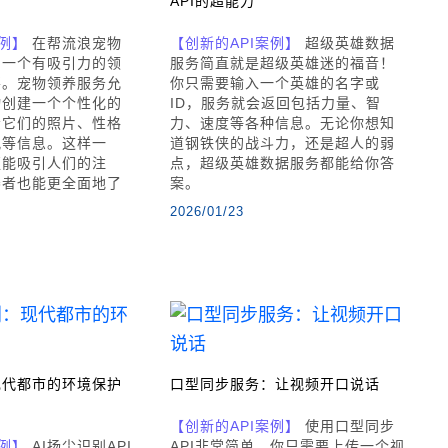
？
API的超能力
案例】
在帮流浪宠物
【创新的API案例】
超级英雄数据
，一个有吸引力的领
服务简直就是超级英雄迷的福音！
要。宠物领养服务允
你只需要输入一个英雄的名字或
物创建一个个性化的
ID，服务就会返回包括力量、智
示它们的照片、性格
力、速度等各种信息。无论你想知
况等信息。这样一
道钢铁侠的战斗力，还是超人的弱
更能吸引人们的注
点，超级英雄数据服务都能给你答
养者也能更全面地了
案。
2026/01/23
现代都市的环境保护
口型同步服务：让视频开口说话
【创新的API案例】
使用口型同步
案例】
AI扬尘识别API
API非常简单。你只需要上传一个视