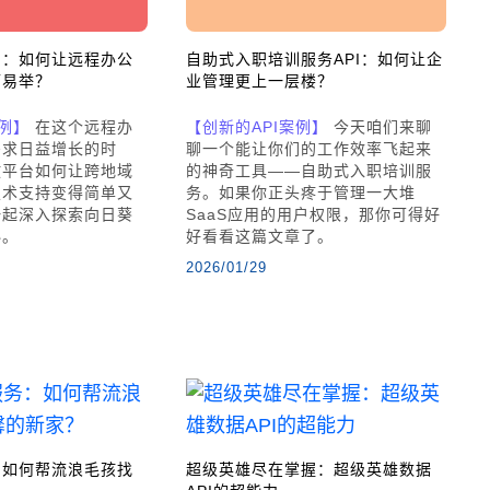
台：如何让远程办公
自助式入职培训服务API：如何让企
而易举？
业管理更上一层楼？
案例】
在这个远程办
【创新的API案例】
今天咱们来聊
需求日益增长的时
聊一个能让你们的工作效率飞起来
放平台如何让跨地域
的神奇工具——自助式入职培训服
技术支持变得简单又
务。如果你正头疼于管理一大堆
一起深入探索向日葵
SaaS应用的用户权限，那你可得好
秘。
好看看这篇文章了。
2026/01/29
：如何帮流浪毛孩找
超级英雄尽在掌握：超级英雄数据