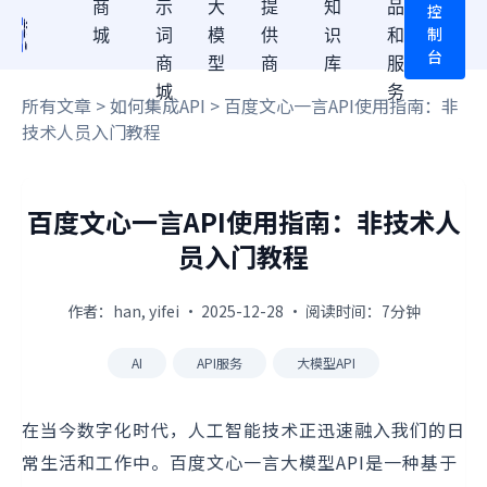
商
示
大
提
知
品
控
制
城
词
模
供
识
和
台
商
型
商
库
服
城
务
所有文章
>
如何集成API
> 百度文心一言API使用指南：非
技术人员入门教程
百度文心一言API使用指南：非技术人
员入门教程
作者：han, yifei · 2025-12-28 · 阅读时间：7分钟
AI
API服务
大模型API
在当今数字化时代，人工智能技术正迅速融入我们的日
常生活和工作中。百度文心一言大模型API是一种基于