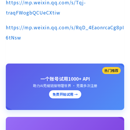
https://mp.weixin.qq.com/s/Tqj-
traqFWogbQCUeCXtiw
https://mp.weixin.qq.com/s/RqD_4EaonrcaCg8pI
6tNsw
热门推荐
一个账号试用1000+ API
助力AI无缝链接物理世界 · 无需多次注册
免费开始试用 →