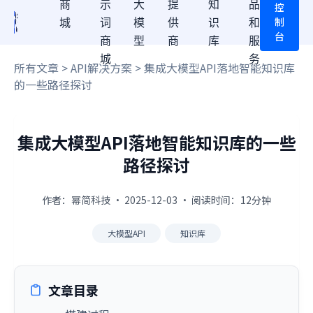
商
示
大
提
知
品
控
制
城
词
模
供
识
和
台
商
型
商
库
服
城
务
所有文章
>
API解决方案
> 集成大模型API落地智能知识库
的一些路径探讨
集成大模型API落地智能知识库的一些
路径探讨
作者：幂简科技 · 2025-12-03 · 阅读时间：12分钟
大模型API
知识库
文章目录