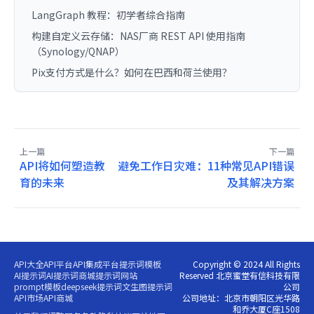
LangGraph 教程：初学者综合指南
构建自定义云存储：NAS厂商 REST API 使用指南
（Synology/QNAP）
Pix支付方式是什么？如何在巴西和荷兰使用？
上一篇
下一篇
API将如何塑造教
避免工作日灾难：11种常见API错误
育的未来
及其解决方案
API大全
API平台
API集成平台
提示词模板
Copyright © 2024 All Rights
AI提示词
AI提示词商城
提示词网站
Reserved 北京蜜堂有信科技有限
prompt模板
deepseek提示词
文生图提示词
公司
API市场
API商城
公司地址：北京市朝阳区光华路
和乔大厦C座1508