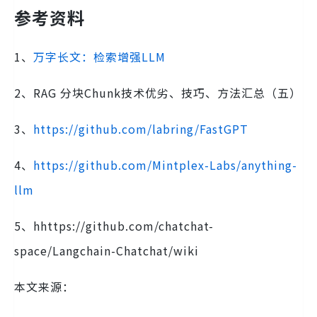
参考资料
1、
万字长文：检索增强LLM
2、RAG 分块Chunk技术优劣、技巧、方法汇总（五）
3、
https://github.com/labring/FastGPT
4、
https://github.com/Mintplex-Labs/anything-
llm
5、hhttps://github.com/chatchat-
space/Langchain-Chatchat/wiki
本文来源：