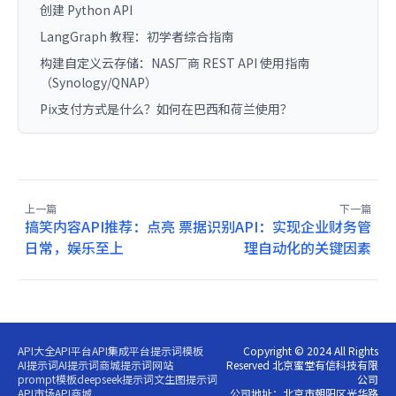
创建 Python API
LangGraph 教程：初学者综合指南
构建自定义云存储：NAS厂商 REST API 使用指南
（Synology/QNAP）
Pix支付方式是什么？如何在巴西和荷兰使用？
上一篇
下一篇
搞笑内容API推荐：点亮
票据识别API：实现企业财务管
日常，娱乐至上
理自动化的关键因素
API大全
API平台
API集成平台
提示词模板
Copyright © 2024 All Rights
AI提示词
AI提示词商城
提示词网站
Reserved 北京蜜堂有信科技有限
prompt模板
deepseek提示词
文生图提示词
公司
API市场
API商城
公司地址：北京市朝阳区光华路