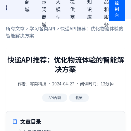
商
示
大
提
知
品
控
制
城
词
模
供
识
和
台
商
型
商
库
服
城
务
所有文章
>
学习各类API
> 快递API推荐：优化物流体验的
智能解决方案
快递API推荐：优化物流体验的智能解
决方案
作者：幂简科技 · 2024-04-27 · 阅读时间：12分钟
API合辑
物流
文章目录