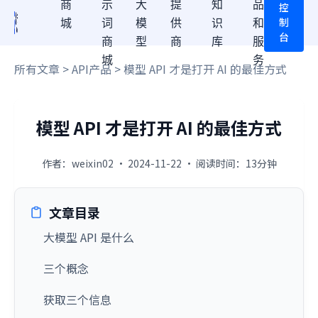
商
示
大
提
知
品
控
制
城
词
模
供
识
和
台
商
型
商
库
服
城
务
所有文章
>
API产品
> 模型 API 才是打开 AI 的最佳方式
模型 API 才是打开 AI 的最佳方式
作者：weixin02 · 2024-11-22 · 阅读时间：13分钟
文章目录
大模型 API 是什么
三个概念
获取三个信息