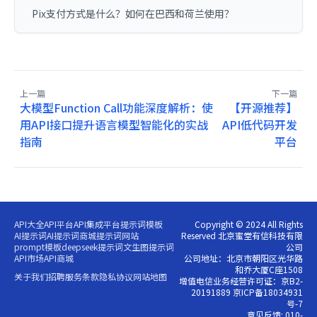
Pix支付方式是什么？如何在巴西和荷兰使用？
上一篇
下一篇
大模型Function Call功能深度解析：使
【开源推荐】
用API接口提升语言模型智能化的实战
API低代码开发
指南
平台
API大全
API平台
API集成平台
提示词模板
Copyright © 2024 All Rights
AI提示词
AI提示词商城
提示词网站
Reserved 北京蜜堂有信科技有限
prompt模板
deepseek提示词
文生图提示词
公司
API市场
API商城
公司地址：北京市朝阳区光华路
和乔大厦C座1508
关于我们
招聘
服务条款
隐私协议
网站地图
增值电信业务经营许可证：京B2-
20191889 京ICP备18034931
号-7
意见反馈: 010-