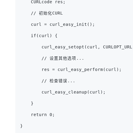
    CURLcode res;
    // 初始化CURL
    curl = curl_easy_init();
    if(curl) {
        curl_easy_setopt(curl, CURLOPT_URL
        // 设置其他选项...
        res = curl_easy_perform(curl);
        // 检查错误...
        curl_easy_cleanup(curl);
    }
    return 0;
}