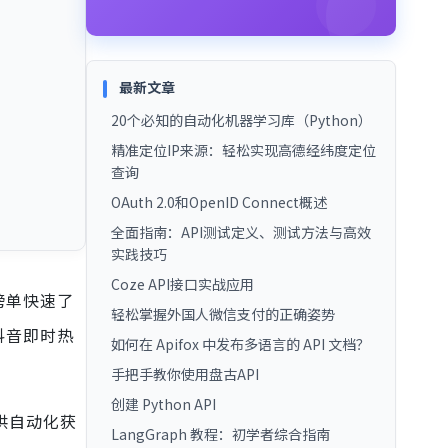
最新文章
20个必知的自动化机器学习库（Python）
精准定位IP来源：轻松实现高德经纬度定位
查询
OAuth 2.0和OpenID Connect概述
全面指南：API测试定义、测试方法与高效
实践技巧
Coze API接口实战应用
榜单快速了
轻松掌握外国人微信支付的正确姿势
抖音即时热
如何在 Apifox 中发布多语言的 API 文档？
手把手教你使用盘古API
创建 Python API
供自动化获
LangGraph 教程：初学者综合指南